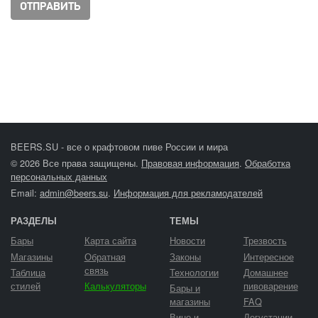
BEERS.SU - все о крафтовом пиве России и мира
© 2026 Все права защищены.
Правовая информация
.
Обработка
персональных данных
Email:
admin@beers.su
.
Информация для рекламодателей
РАЗДЕЛЫ
ТЕМЫ
Бары
Карта сайта
Новости
Трезвость
Магазины
Обратная
Законы
Интересное
связь
Таблица
Технологии
Домашнее
стилей
Калькуляторы
пивоварение
Бары и
магазины
FAQ
Вино и
Дегустации