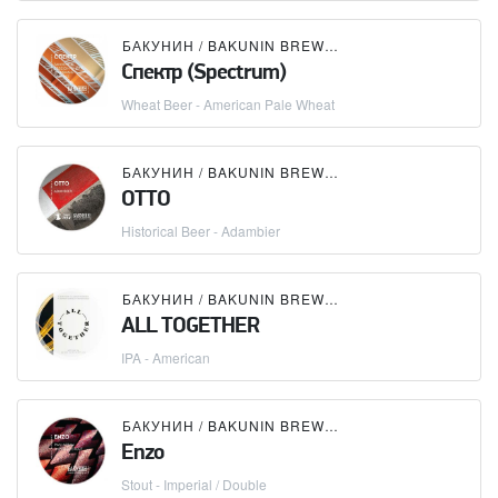
БАКУНИН / BAKUNIN BREWING CO.
Спектр (Spectrum)
Wheat Beer - American Pale Wheat
БАКУНИН / BAKUNIN BREWING CO.
×
PLAGUE BR
OTTO
Historical Beer - Adambier
БАКУНИН / BAKUNIN BREWING CO.
ALL TOGETHER
IPA - American
БАКУНИН / BAKUNIN BREWING CO.
Enzo
Stout - Imperial / Double