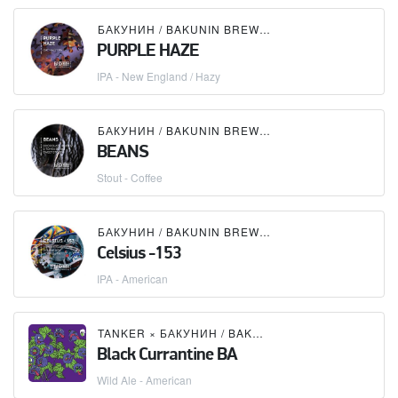
БАКУНИН / BAKUNIN BREWING CO.
PURPLE HAZE
IPA - New England / Hazy
БАКУНИН / BAKUNIN BREWING CO.
BEANS
Stout - Coffee
БАКУНИН / BAKUNIN BREWING CO.
Celsius -153
IPA - American
TANKER
×
БАКУНИН / BAKUNIN BREWING CO.
Black Currantine BA
Wild Ale - American