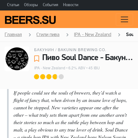
Статьи
Обзоры
События
Новости
Главная
Стили пива
IPA - New Zealand
Soul 
БАКУНИН / BAKUNIN BREWING CO.
Пиво Soul Dance - Бакунин / Bakunin Brewing Co.
IPA - New Zealand
• 6.2% ABV • 45 IBU
If people could see the souls of brewers, they’d watch a
flight of fancy that, when driven by an insane love of hops,
cannot be stopped. New varieties appear one after the
other – what truly sets them apart from one another aren’t
their stories so much as the subtle play between hop and
malt, a play obvious to any true lover of drink. Soul Dance
– a single hop IPA with New Zealand hops Nelson Sauvin.