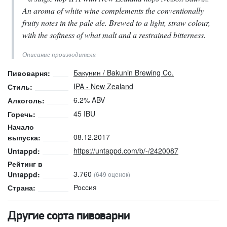
An aroma of white wine complements the conventionally
fruity notes in the pale ale. Brewed to a light, straw colour,
with the softness of what malt and a restrained bitterness.
Описание производителя
Бакунин / Bakunin Brewing Co.
Пивоварня:
IPA - New Zealand
Стиль:
6.2% ABV
Алкоголь:
45 IBU
Горечь:
Начало
08.12.2017
выпуска:
https://untappd.com/b/-/2420087
Untappd:
Рейтинг в
3.760
Untappd:
(649 оценок)
Россия
Страна:
Другие сорта пивоварни