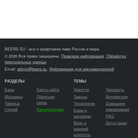
BEERS.SU - все о крафтовом пиве России и мира
© 2026 Все права защищены.
Правовая информация
.
Обработка
персональных данных
Email:
admin@beers.su
.
Информация для рекламодателей
РАЗДЕЛЫ
ТЕМЫ
Бары
Карта сайта
Новости
Трезвость
Магазины
Обратная
Законы
Интересное
связь
Таблица
Технологии
Домашнее
стилей
Калькуляторы
пивоварение
Бары и
магазины
FAQ
Вино и
Дегустации
крепкий
алкоголь