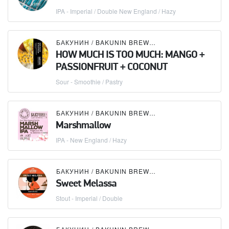
IPA - Imperial / Double New England / Hazy
БАКУНИН / BAKUNIN BREWING CO.
HOW MUCH IS TOO MUCH: MANGO +
PASSIONFRUIT + COCONUT
Sour - Smoothie / Pastry
БАКУНИН / BAKUNIN BREWING CO.
Marshmallow
IPA - New England / Hazy
БАКУНИН / BAKUNIN BREWING CO.
Sweet Melassa
Stout - Imperial / Double