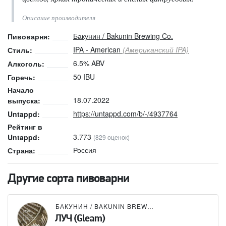
Описание производителя
Бакунин / Bakunin Brewing Co.
Пивоварня:
IPA - American
(Американский IPA)
Стиль:
6.5% ABV
Алкоголь:
50 IBU
Горечь:
Начало
18.07.2022
выпуска:
https://untappd.com/b/-/4937764
Untappd:
Рейтинг в
3.773
Untappd:
(829 оценок)
Россия
Страна:
Другие сорта пивоварни
БАКУНИН / BAKUNIN BREWING CO.
ЛУЧ (Gleam)