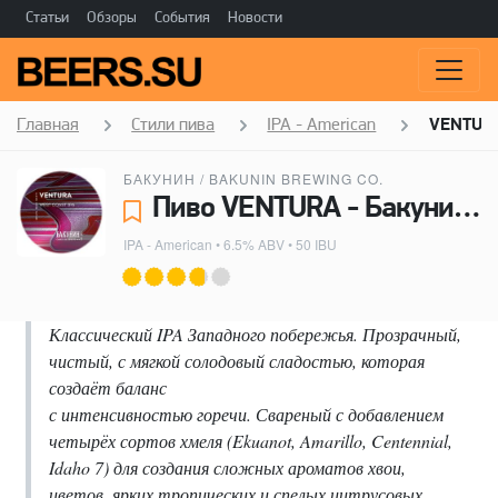
Статьи
Обзоры
События
Новости
Главная
Стили пива
IPA - American
VENTUR
БАКУНИН / BAKUNIN BREWING CO.
Пиво VENTURA - Бакунин / Bakunin Brewing Co.
IPA - American
• 6.5% ABV • 50 IBU
Классический IPA Западного побережья. Прозрачный,
чистый, с мягкой солодовый сладостью, которая
создаёт баланс
с интенсивностью горечи. Свареный с добавлением
четырёх сортов хмеля (Ekuanot, Amarillo, Centennial,
Idaho 7) для создания сложных ароматов хвои,
цветов, ярких тропических и спелых цитрусовых.