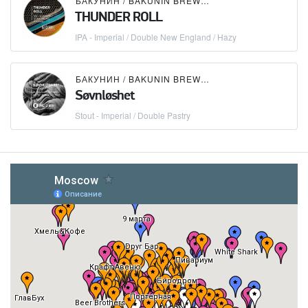
БАКУНИН / BAKUNIN BREWING CO.
THUNDER ROLL
IPA - Imperial / Double New England / Hazy
БАКУНИН / BAKUNIN BREWING CO.
×
NØGNE Ø
Søvnløshet
Stout - Imperial / Double Pastry