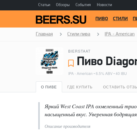
Статьи
Обзоры
События
Новости
ПИВО
СТИЛИ
П
Главная
Стили пива
IPA - American
BIERSTAAT
Пиво Diagon
IPA - American
• 6.5% ABV • 40 IBU
О ПИВЕ
ГДЕ КУПИТЬ
ОСТАВИТЬ ОТЗ
Яркий West Coast IPA охмеленный трио х
насыщенный вкус. Уверенная бодрящая
Описание производителя