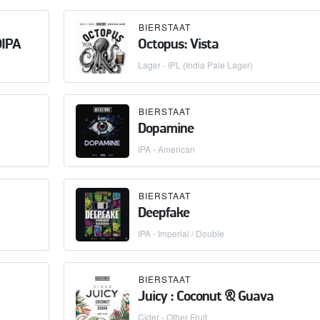
BIERSTAAT
DIPA
Octopus: Vista
Lager - IPL (India Pale Lager)
BIERSTAAT
Dopamine
IPA - American
BIERSTAAT
Deepfake
IPA - Imperial / Double
BIERSTAAT
Juicy : Coconut & Guava
Cider - Other Fruit