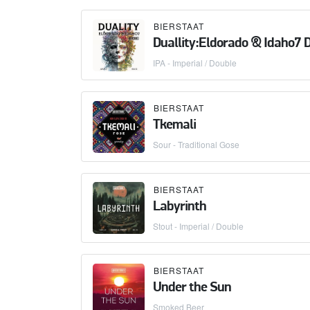
BIERSTAAT
Duallity:Eldorado & Idaho7 
IPA - Imperial / Double
BIERSTAAT
Tkemali
Sour - Traditional Gose
BIERSTAAT
Labyrinth
Stout - Imperial / Double
BIERSTAAT
Under the Sun
Smoked Beer