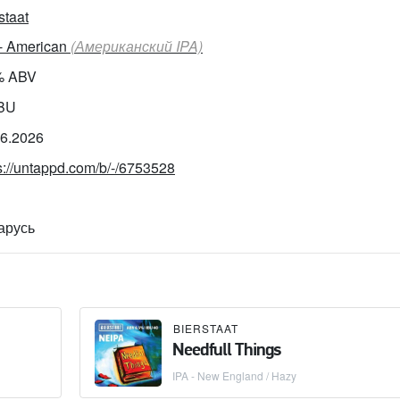
staat
 - American
(Американский IPA)
% ABV
IBU
06.2026
s://untappd.com/b/-/6753528
арусь
BIERSTAAT
Needfull Things
IPA - New England / Hazy