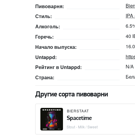
Bier
Пивоварня:
IPA
Стиль:
6.5
Алкоголь:
40 
Горечь:
16.
Начало выпуска:
http
Untappd:
N/A
Рейтинг в Untappd:
Бел
Страна:
Другие сорта пивоварни
BIERSTAAT
Spacetime
Stout - Milk / Sweet