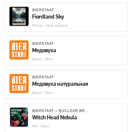
BIERSTAAT
Fiordland Sky
Pilsner - New Zealand
BIERSTAAT
Медовуха
Mead - Other
BIERSTAAT
Медовуха натуральная
Mead - Other
BIERSTAAT
×
NUCLEAR BREWERY
Witch Head Nebula
IPA - Other