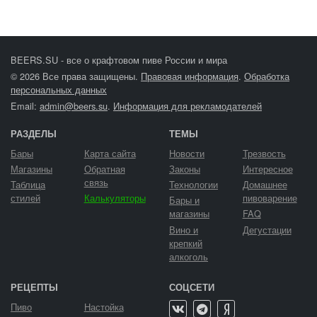
BEERS.SU - все о крафтовом пиве России и мира
© 2026 Все права защищены.
Правовая информация
.
Обработка
персональных данных
Email:
admin@beers.su
.
Информация для рекламодателей
РАЗДЕЛЫ
ТЕМЫ
Бары
Карта сайта
Новости
Трезвость
Магазины
Обратная
Законы
Интересное
связь
Таблица
Технологии
Домашнее
стилей
Калькуляторы
пивоварение
Бары и
магазины
FAQ
Вино и
Дегустации
крепкий
алкоголь
РЕЦЕПТЫ
СОЦСЕТИ
Пиво
Настойка