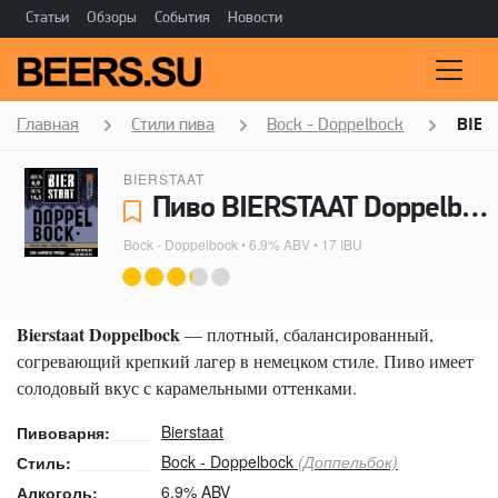
Статьи
Обзоры
События
Новости
Главная
Стили пива
Bock - Doppelbock
BIER
BIERSTAAT
Пиво BIERSTAAT Doppelbock - Bierstaat
Bock - Doppelbock
• 6.9% ABV • 17 IBU
Bierstaat Doppelbock
— плотный, сбалансированный,
согревающий крепкий лагер в немецком стиле. Пиво имеет
солодовый вкус с карамельными оттенками.
Bierstaat
Пивоварня:
Bock - Doppelbock
(Доппельбок)
Стиль:
6.9% ABV
Алкоголь: