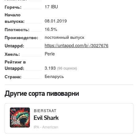
17 IBU
Горечь:
Начало
08.01.2019
выпуска:
16.5%
Плотность:
постоянный выпуск
Производство:
https://untappd.com/b/-/3027676
Untappd:
Perle
Хмель:
Рейтинг в
3.193
Untappd:
(96 оценок)
Беларусь
Страна:
Другие сорта пивоварни
BIERSTAAT
Evil Shark
IPA - American