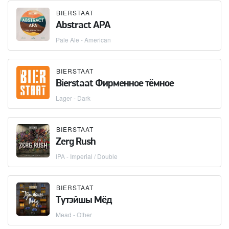
BIERSTAAT
Abstract APA
Pale Ale - American
BIERSTAAT
Bierstaat Фирменное тёмное
Lager - Dark
BIERSTAAT
Zerg Rush
IPA - Imperial / Double
BIERSTAAT
Тутэйшы Мёд
Mead - Other