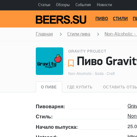
Статьи
Обзоры
События
Новости
ПИВО
СТИЛИ
П
Главная
Стили пива
Non-Alcoholic - 
GRAVITY PROJECT
Пиво Gravity
Non-Alcoholic - Soda - Craft
О ПИВЕ
ГДЕ КУПИТЬ
ОСТАВИТЬ ОТЗ
Grav
Пивоварня:
Non-
Стиль:
25.
Начало выпуска:
http