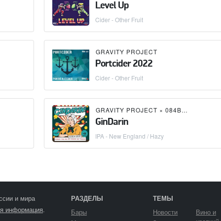
Level Up
Cider - Other Fruit
GRAVITY PROJECT
Portcider 2022
Cider - Other Fruit
GRAVITY PROJECT
×
084BREWERY
GinDarin
IPA - New England / Hazy
ссии и мира
РАЗДЕЛЫ
ТЕМЫ
я информация
.
Бары
Новости
Вино и