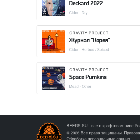
Deckard 2022
Cider - Dry
GRAVITY PROJECT
Журнал "Корея"
Cider - Herbed / Spiced
GRAVITY PROJECT
Space Pumkins
Mead - Other
BEERS.SU - все о крафтовом пиве Ро
© 2026 Все права защищены.
Правова
Обработка персональных данных