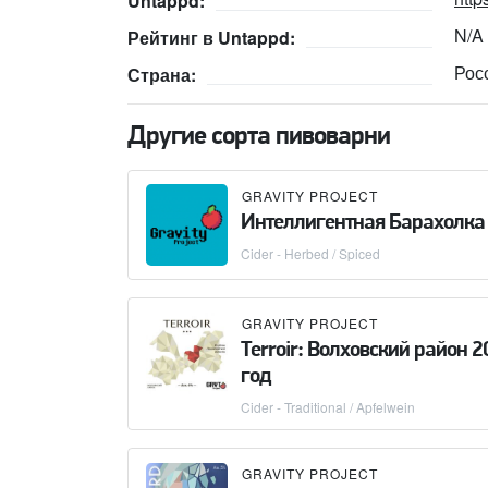
Untappd:
N/A
Рейтинг в Untappd:
Рос
Страна:
Другие сорта пивоварни
GRAVITY PROJECT
Интеллигентная Барахолка
Cider - Herbed / Spiced
GRAVITY PROJECT
Terroir: Волховский район 2
год
Cider - Traditional / Apfelwein
GRAVITY PROJECT