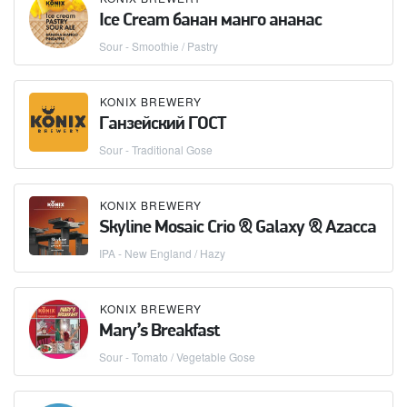
Ice Cream банан манго ананас
Sour - Smoothie / Pastry
KONIX BREWERY
Ганзейский ГОСТ
Sour - Traditional Gose
KONIX BREWERY
Skyline Mosaic Crio & Galaxy & Azacca
IPA - New England / Hazy
KONIX BREWERY
Mary’s Breakfast
Sour - Tomato / Vegetable Gose