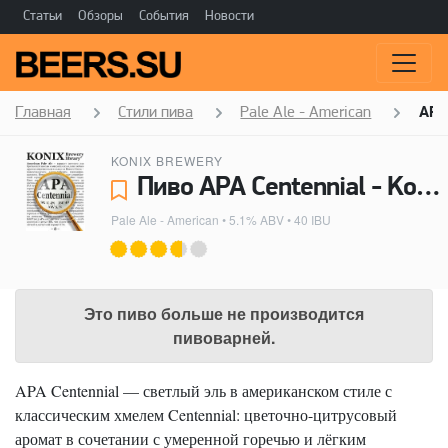
Статьи
Обзоры
События
Новости
Главная
Стили пива
Pale Ale - American
APA
KONIX BREWERY
Пиво APA Centennial - Konix Brewery
Pale Ale - American
• 5.1% ABV • 40 IBU
Это пиво больше не производится
пивоварней.
APA Centennial — светлый эль в американском стиле с
классическим хмелем Centennial: цветочно-цитрусовый
аромат в сочетании с умеренной горечью и лёгким