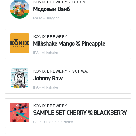
KONIX BREWERY
×
GURIN CRAFT
Медовый Вайб
Mead - Braggot
KONIX BREWERY
Milkshake Mango & Pineapple
IPA - Milkshake
KONIX BREWERY
×
SCHWARZKAISER BREWERY
Johnny Raw
IPA - Milkshake
KONIX BREWERY
SAMPLE SET CHERRY & BLACKBERRY
Sour - Smoothie / Pastry