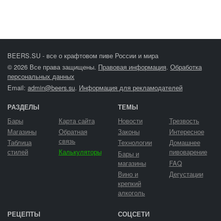
BEERS.SU - все о крафтовом пиве России и мира
© 2026 Все права защищены.
Правовая информация
.
Обработка
персональных данных
Email:
admin@beers.su
.
Информация для рекламодателей
РАЗДЕЛЫ
ТЕМЫ
Бары
Карта сайта
Новости
Трезвость
Магазины
Обратная
Законы
Интересное
связь
Таблица
Технологии
Домашнее
стилей
Калькуляторы
пивоварение
Бары и
магазины
FAQ
Вино и
Дегустации
крепкий
алкоголь
РЕЦЕПТЫ
СОЦСЕТИ