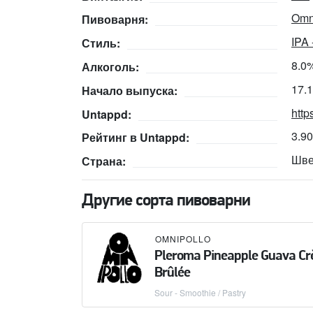
Omn
Пивоварня:
IPA 
Стиль:
8.0
Алкоголь:
17.
Начало выпуска:
http
Untappd:
3.9
Рейтинг в Untappd:
Шве
Страна:
Другие сорта пивоварни
OMNIPOLLO
Pleroma Pineapple Guava C
Brûlée
Sour - Smoothie / Pastry