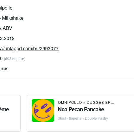
ipollo
- Milkshake
% ABV
12.2018
s://untappd.com/b/-/2993077
00
(693 оценки)
ция
OMNIPOLLO
×
DUGGES BRYGGERI
rème
Noa Pecan Pancake
Stout - Imperial / Double Pastry