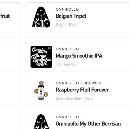
OMNIPOLLO
fruit
Belgian Tripel
Belgian Tripel
OMNIPOLLO
Mango Smoothie IPA
IPA - American
OMNIPOLLO
×
BREWSKI
Raspberry Fluff Forever
Sour - Smoothie / Pastry
OMNIPOLLO
Omnipollo My Other Berrisan