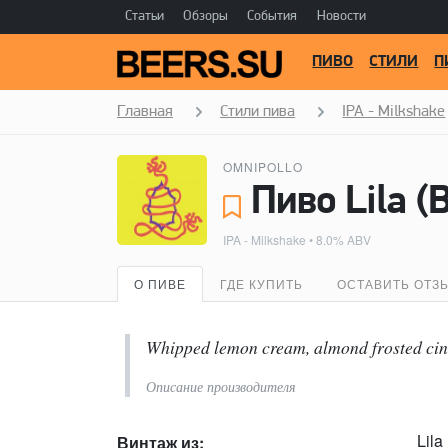
Статьи
Обзоры
События
Новости
ПИВО
СТИЛИ
П
Главная
Стили пива
IPA - Milkshake
OMNIPOLLO
Пиво Lila (
IPA - Milkshake
• 8.0% ABV
О ПИВЕ
ГДЕ КУПИТЬ
ОСТАВИТЬ ОТЗ
Whipped lemon cream, almond frosted cinn
Описание производителя
Lila
Винтаж из: