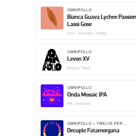
OMNIPOLLO
Bianca Guava Lychee Passion
Lassi Gose
Sour - Smoothie / Pastry
OMNIPOLLO
Levon XV
Belgian Tripel
OMNIPOLLO
Onda Mosaic IPA
IPA - American
OMNIPOLLO
×
TWELVE PERCENT BEER PROJECT
Decuple Fatamorgana