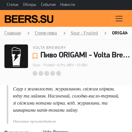
Статьи
Обзоры
События
Новости
Главная
Стили пива
Sour - Fruited
ORIGAMI
VOLTA BREWERY
Пиво ORIGAMI - Volta Brewery
Sour - Fruited
• 6.0% ABV • 10 IBU
Саур з жимолостю, журавлиною, свіжим огірком,
юдзу та лаймом. Насичений, солодко-кисло-терпкий,
зі свіжими нотами огірка, ягід, журавлини, та
шикарними напів-тонами лайму.
Описание производителя
Volta Brewery