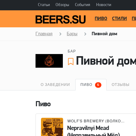
Статьи
Обзоры
События
Новости
ПИВО
СТИЛИ
П
Главная
Бары
Пивной дом
БАР
Пивной до
О ЗАВЕДЕНИИ
ПИВО
ОТЗЫВЫ
6
Пиво
WOLF'S BREWERY (ВОЛКОВСКАЯ ПИВОВАРНЯ)
Nepravilnyi Mead
(Неправильный Мёд)