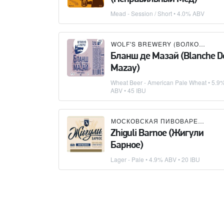
Mead - Session / Short
• 4.0% ABV
WOLF'S BREWERY (ВОЛКОВСКАЯ ПИВОВАРНЯ)
Бланш де Мазай (Blanche D
Mazay)
Wheat Beer - American Pale Wheat
• 5.9
ABV • 45 IBU
МОСКОВСКАЯ ПИВОВАРЕННАЯ КОМПАНИЯ (МПК)
Zhiguli Barnoe (Жигули
Барное)
Lager - Pale
• 4.9% ABV • 20 IBU