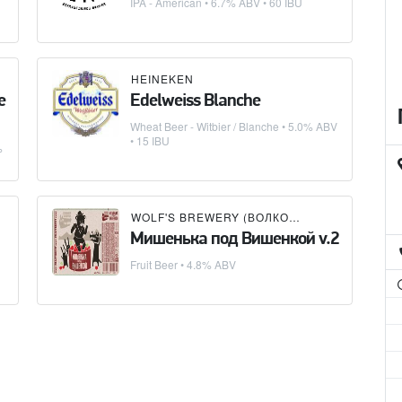
IPA - American
• 6.7% ABV • 60 IBU
HEINEKEN
e
Edelweiss Blanche
Wheat Beer - Witbier / Blanche
• 5.0% ABV
• 15 IBU
%
WOLF'S BREWERY (ВОЛКОВСКАЯ ПИВОВАРНЯ)
Мишенька под Вишенкой v.2
Fruit Beer
• 4.8% ABV