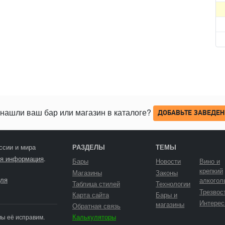
нашли ваш бар или магазин в каталоге?
ДОБАВЬТЕ ЗАВЕДЕН
ссии и мира
РАЗДЕЛЫ
ТЕМЫ
я информация
.
Бары
Новости
Вино и
крепкий
Магазины
Законы
ля
алкогол
Таблица стилей
Технологии
Трезвос
Карта сайта
Бары и
Интерес
магазины
Обратная связь
Калькуляторы
мы её исправим.