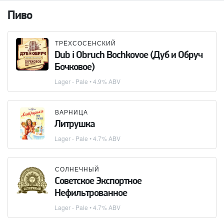
Пиво
ТРЁХСОСЕНСКИЙ
Dub i Obruch Bochkovoe (Дуб и Обруч
Бочковое)
Lager - Pale
• 4.9% ABV
ВАРНИЦА
Литрушка
Lager - Pale
• 4.7% ABV
СОЛНЕЧНЫЙ
Советское Экспортное
Нефильтрованное
Lager - Pale
• 4.7% ABV