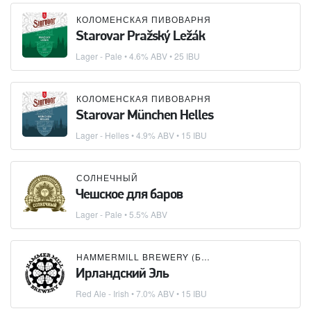
КОЛОМЕНСКАЯ ПИВОВАРНЯ
Starovar Pražský Ležák
Lager - Pale
• 4.6% ABV • 25 IBU
КОЛОМЕНСКАЯ ПИВОВАРНЯ
Starovar München Helles
Lager - Helles
• 4.9% ABV • 15 IBU
СОЛНЕЧНЫЙ
Чешское для баров
Lager - Pale
• 5.5% ABV
HAMMERMILL BREWERY (БУТЛЕГЕР)
Ирландский Эль
Red Ale - Irish
• 7.0% ABV • 15 IBU