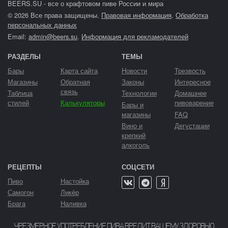
BEERS.SU - все о крафтовом пиве России и мира
© 2026 Все права защищены.
Правовая информация
.
Обработка
персональных данных
Email:
admin@beers.su
.
Информация для рекламодателей
РАЗДЕЛЫ
ТЕМЫ
Бары
Карта сайта
Новости
Трезвость
Магазины
Обратная
Законы
Интересное
связь
Таблица
Технологии
Домашнее
стилей
Калькуляторы
пивоварение
Бары и
магазины
FAQ
Вино и
Дегустации
крепкий
алкоголь
РЕЦЕПТЫ
СОЦСЕТИ
Пиво
Настойка
Самогон
Ликёр
Брага
Наливка
ЧРЕЗМЕРНОЕ УПОТРЕБЛЕНИЕ ПИВА ВРЕДИТ ВАШЕМУ ЗДОРОВЬЮ