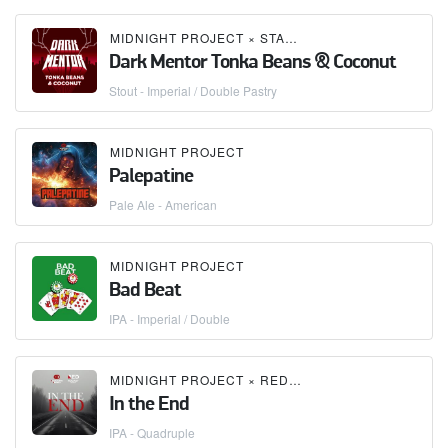
MIDNIGHT PROJECT
×
STAMM BREWING
Dark Mentor Tonka Beans & Coconut
Stout - Imperial / Double Pastry
MIDNIGHT PROJECT
Palepatine
Pale Ale - American
MIDNIGHT PROJECT
Bad Beat
IPA - Imperial / Double
MIDNIGHT PROJECT
×
RED ROCKET BREWERY
In the End
IPA - Quadruple