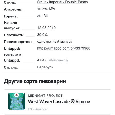
Stout - Imperial / Double Pastry
Стиль:
10.5% ABV
Алкоголь:
30 IBU
Горечь:
Начало
12.08.2019
выпуска:
30.0%
Плотность:
однократный выпуск
Производство:
https://untappd.com/b/-/3379960
Untappd:
Рейтинг в
4.047
Untappd:
(2849 оценок)
Беларусь
Страна:
Другие сорта пивоварни
MIDNIGHT PROJECT
West Wave: Cascade & Simcoe
IPA - American