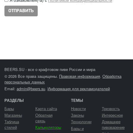
BEERS.SU - все о крафтовом пиве России и мира
© 2026 Все права защищены.
Правовая информация
.
Обработка
персональных данных
Email:
admin@beers.su
.
Информация для рекламодателей
РАЗДЕЛЫ
ТЕМЫ
Бары
Карта сайта
Новости
Трезвость
Магазины
Обратная
Законы
Интересное
связь
Таблица
Технологии
Домашнее
стилей
Калькуляторы
пивоварение
Бары и