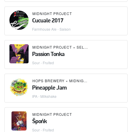
MIDNIGHT PROJECT
Cucuale 2017
Farmhouse Ale - Saison
MIDNIGHT PROJECT
×
SELFMADE BREWERY
Passion Tonka
Sour - Fruited
HOPS BREWERY
×
MIDNIGHT PROJECT
Pineapple Jam
IPA - Milkshake
MIDNIGHT PROJECT
Špońk
Sour - Fruited