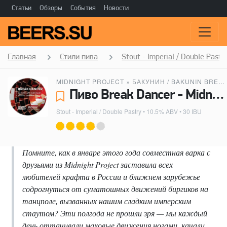
Статьи
Обзоры
События
Новости
Главная
Стили пива
Stout - Imperial / Double Pastr
MIDNIGHT PROJECT
×
БАКУНИН / BAKUNIN BREWING CO.
Пиво Break Dancer - Midnight Project, Бакунин / Bakunin Brewing Co.
Stout - Imperial / Double Pastry
• 10.5% ABV • 30 IBU
Помните, как в январе этого года совместная варка с
друзьями из Midnight Project заставила всех
любителей крафта в России и ближнем зарубежье
содрогнуться от суматошных движений биргиков на
танцполе, вызванных нашим сладким имперским
стаутом? Эти полгода не прошли зря — мы каждый
день оттачивали маховые движения ногами, качали