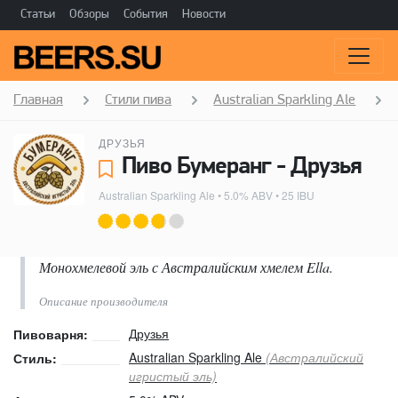
Статьи
Обзоры
События
Новости
Главная
Стили пива
Australian Sparkling Ale
ДРУЗЬЯ
Пиво Бумеранг - Друзья
Australian Sparkling Ale
• 5.0% ABV • 25 IBU
Монохмелевой эль с Австралийским хмелем Ella.
Описание производителя
Друзья
Пивоварня:
Australian Sparkling Ale
(Австралийский
Стиль:
игристый эль)