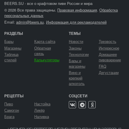
BEERS.SU - все о крафтовом пиве России и мира
© 2026 Все права защищены.
Правовая информация
.
Обработка
персональных данных
Email:
admin@beers.su
.
Информация для рекламодателей
РАЗДЕЛЫ
ТЕМЫ
Бары
Карта сайта
Новости
Трезвость
Магазины
Обратная
Законы
Интересное
связь
Таблица
Технологии
Домашнее
стилей
Калькуляторы
пивоварение
Бары и
магазины
FAQ
Вино и
Дегустации
крепкий
алкоголь
РЕЦЕПТЫ
СОЦСЕТИ
Пиво
Настойка
Самогон
Ликёр
Брага
Наливка