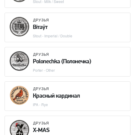
Stout - Milk / Sweet
ДРУЗЬЯ
Вітаўт
Stout - Imperial / Double
ДРУЗЬЯ
Polonechka (Полонечка)
Porter - Other
ДРУЗЬЯ
Красный кардинал
IPA - Rye
ДРУЗЬЯ
X-MAS