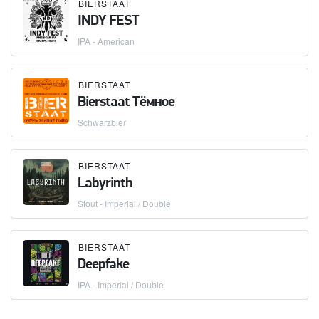
BIERSTAAT
INDY FEST
IPA - American
BIERSTAAT
Bierstaat Тёмное
Schwarzbier
BIERSTAAT
Labyrinth
Stout - Imperial / Double
BIERSTAAT
Deepfake
IPA - Imperial / Double