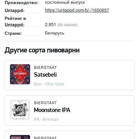
постоянный выпуск
Производство:
https://untappd.com/b/-/1650657
Untappd:
Рейтинг в
2.851
Untappd:
(84 оценки)
Беларусь
Страна:
Другие сорта пивоварни
BIERSTAAT
Satsebeli
Sour - Other Gose
BIERSTAAT
Moonstone IPA
IPA - American
BIERSTAAT