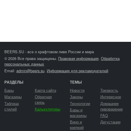
BEERS.SU - все о крафтовом пиве России и мира
© 2026 Все права защищены.
Правовая информация
.
Обработка
персональных данных
Email:
admin@beers.su
.
Информация для рекламодателей
РАЗДЕЛЫ
ТЕМЫ
Бары
Карта сайта
Новости
Трезвость
Магазины
Обратная
Законы
Интересное
связь
Таблица
Технологии
Домашнее
стилей
Калькуляторы
пивоварение
Бары и
магазины
FAQ
Вино и
Дегустации
крепкий