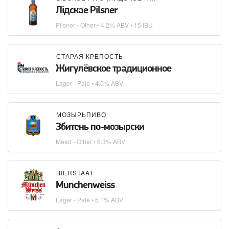
Лідскае Pilsner
Pilsner - Other
• 4.2% ABV • 15 IBU
СТАРАЯ КРЕПОСТЬ
Жигулёвское традиционное
Lager - Pale
• 4.0% ABV
МОЗЫРЬПИВО
Збитень по-мозырски
Mead - Other
• 6.3% ABV
BIERSTAAT
Munchenweiss
Lager - Pale
• 5.1% ABV