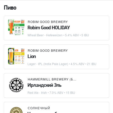
Пиво
ROBIM GOOD BREWERY
Robim Good HOLIDAY
Wheat Beer - Hefeweizen
• 5.4% ABV • 5 IBU
ROBIM GOOD BREWERY
Lion
Lager - IPL (India Pale Lager)
• 4.5% ABV • 21 IBU
HAMMERMILL BREWERY (БУТЛЕГЕР)
Ирландский Эль
Red Ale - Irish
• 7.0% ABV • 15 IBU
СОЛНЕЧНЫЙ