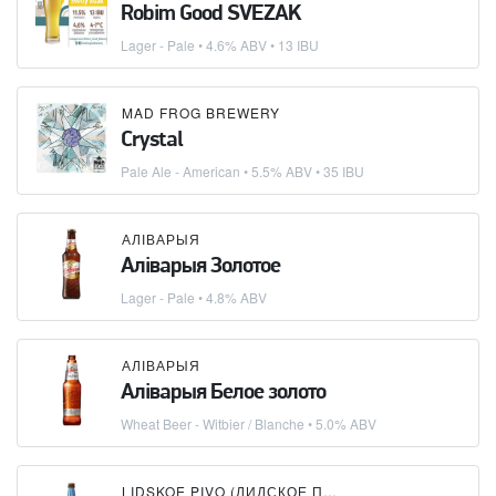
Robim Good SVEZAK
Lager - Pale
• 4.6% ABV • 13 IBU
MAD FROG BREWERY
Crystal
Pale Ale - American
• 5.5% ABV • 35 IBU
АЛІВАРЫЯ
Аліварыя Золотое
Lager - Pale
• 4.8% ABV
АЛІВАРЫЯ
Аліварыя Белое золото
Wheat Beer - Witbier / Blanche
• 5.0% ABV
LIDSKOE PIVO (ЛИДСКОЕ ПИВО)