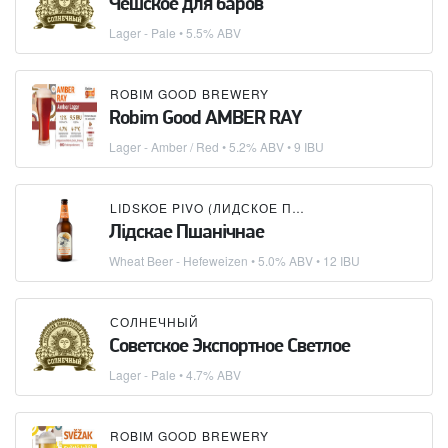
Чешское для баров
Lager - Pale
• 5.5% ABV
ROBIM GOOD BREWERY
Robim Good AMBER RAY
Lager - Amber / Red
• 5.2% ABV • 9 IBU
LIDSKOE PIVO (ЛИДСКОЕ ПИВО)
Лідскае Пшанічнае
Wheat Beer - Hefeweizen
• 5.0% ABV • 12 IBU
СОЛНЕЧНЫЙ
Советское Экспортное Светлое
Lager - Pale
• 4.7% ABV
ROBIM GOOD BREWERY