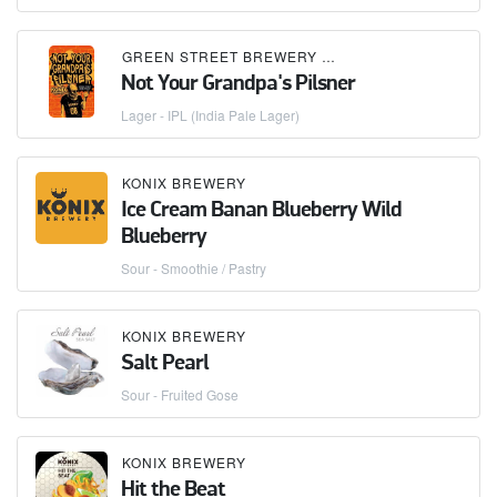
GREEN STREET BREWERY
×
KONIX BREWERY
Not Your Grandpa's Pilsner
Lager - IPL (India Pale Lager)
KONIX BREWERY
Ice Cream Banan Blueberry Wild
Blueberry
Sour - Smoothie / Pastry
KONIX BREWERY
Salt Pearl
Sour - Fruited Gose
KONIX BREWERY
Hit the Beat