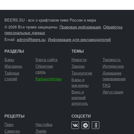
BEERS.SU - все о крафтовом пиве России и мира
© 2026 Все права защищены.
Правовая информация
.
Обработка
персональных данных
Email:
admin@beers.su
.
Информация для рекламодателей
РАЗДЕЛЫ
ТЕМЫ
Бары
Карта сайта
Новости
Трезвость
Магазины
Обратная
Законы
Интересное
связь
Таблица
Технологии
Домашнее
стилей
Калькуляторы
пивоварение
Бары и
магазины
FAQ
Вино и
Дегустации
крепкий
алкоголь
РЕЦЕПТЫ
СОЦСЕТИ
Пиво
Настойка
Самогон
Ликёр