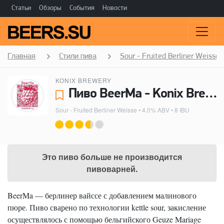
Статьи
Обзоры
События
Новости
Главная
Стили пива
Sour - Fruited Berliner Weisse
KONIX BREWERY
Пиво BeerMa - Konix Brewery
Sour - Fruited Berliner Weisse
• 4.0% ABV • 8 IBU
Это пиво больше не производится
пивоварней.
BeerMa — берлинер вайссе с добавлением малинового
пюре. Пиво сварено по технологии kettle sour, закисление
осуществлялось с помощью бельгийского Geuze Mariage