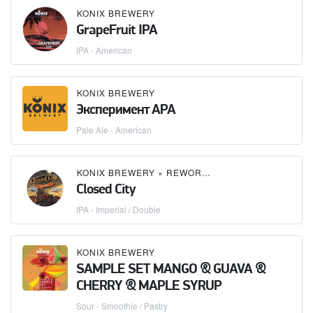
KONIX BREWERY
GrapeFruit IPA
IPA - American
KONIX BREWERY
Эксперимент APA
Pale Ale - American
KONIX BREWERY
×
REWORT BREWERY
Closed City
IPA - Imperial / Double
KONIX BREWERY
SAMPLE SET MANGO & GUAVA &
CHERRY & MAPLE SYRUP
Sour - Smoothie / Pastry