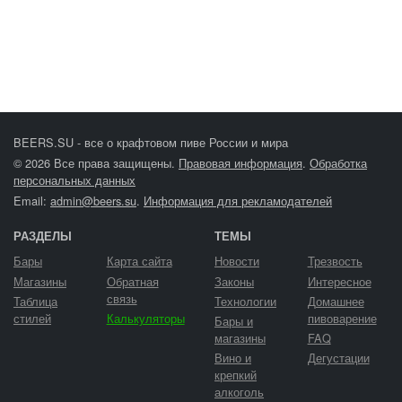
BEERS.SU - все о крафтовом пиве России и мира
© 2026 Все права защищены.
Правовая информация
.
Обработка
персональных данных
Email:
admin@beers.su
.
Информация для рекламодателей
РАЗДЕЛЫ
ТЕМЫ
Бары
Карта сайта
Новости
Трезвость
Магазины
Обратная
Законы
Интересное
связь
Таблица
Технологии
Домашнее
стилей
Калькуляторы
пивоварение
Бары и
магазины
FAQ
Вино и
Дегустации
крепкий
алкоголь