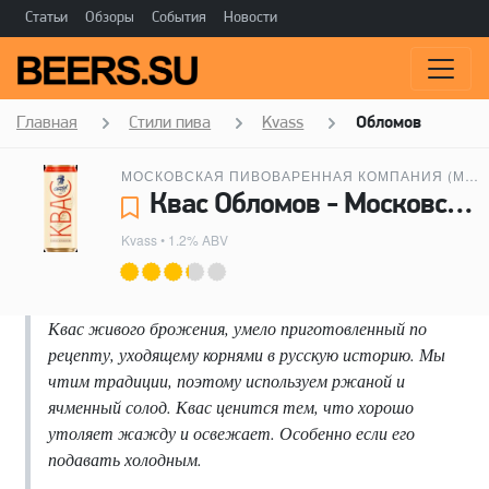
Статьи
Обзоры
События
Новости
Главная
Стили пива
Kvass
Обломов
МОСКОВСКАЯ ПИВОВАРЕННАЯ КОМПАНИЯ (МПК)
Квас Обломов - Московская пивоваренная компания (МПК)
Kvass
• 1.2% ABV
Квас живого брожения, умело приготовленный по
рецепту, уходящему корнями в русскую историю. Мы
чтим традиции, поэтому используем ржаной и
ячменный солод. Квас ценится тем, что хорошо
утоляет жажду и освежает. Особенно если его
подавать холодным.