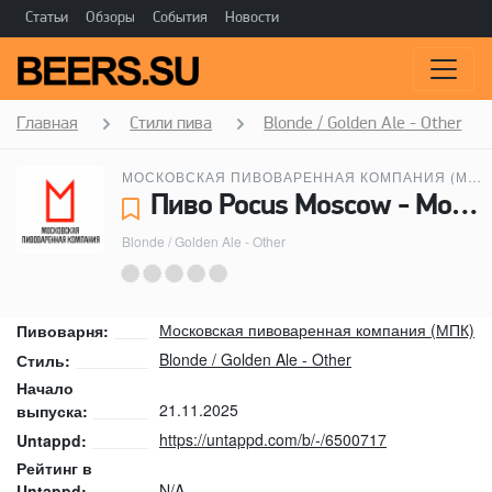
Статьи
Обзоры
События
Новости
Главная
Стили пива
Blonde / Golden Ale - Other
МОСКОВСКАЯ ПИВОВАРЕННАЯ КОМПАНИЯ (МПК)
Пиво Pocus Moscow - Московская пивоваренная компания (МПК)
Blonde / Golden Ale - Other
Московская пивоваренная компания (МПК)
Пивоварня:
Blonde / Golden Ale - Other
Стиль:
Начало
21.11.2025
выпуска:
https://untappd.com/b/-/6500717
Untappd:
Рейтинг в
N/A
Untappd: