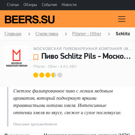
Статьи
Обзоры
События
Новости
Главная
Стили пива
Pilsner - Other
Schlitz Pi
МОСКОВСКАЯ ПИВОВАРЕННАЯ КОМПАНИЯ (МПК)
Пиво Schlitz Pils - Московская пивоваренная компания (МПК)
Pilsner - Other
• 4.4% ABV
Cветлое фильтрованное пиво с легким медовым
ароматом, который подчеркнут яркими
травянистыми нотами хмеля. Интенсивные
оттенки хмеля во вкусе, свежее и сухое послевкусие.
Описание производителя
Московская пивоваренная компания (МПК)