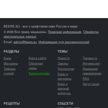
BEERS.SU - все о крафтовом пиве России и мира
© 2026 Все права защищены.
Правовая информация
.
Обработка
персональных данных
Email:
admin@beers.su
.
Информация для рекламодателей
РАЗДЕЛЫ
ТЕМЫ
Бары
Карта сайта
Новости
Трезвость
Магазины
Обратная
Законы
Интересное
связь
Таблица
Технологии
Домашнее
стилей
Калькуляторы
пивоварение
Бары и
магазины
FAQ
Вино и
Дегустации
крепкий
алкоголь
РЕЦЕПТЫ
СОЦСЕТИ