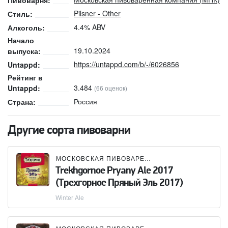
Пивоварня:
Pilsner - Other
Стиль:
4.4% ABV
Алкоголь:
Начало
19.10.2024
выпуска:
https://untappd.com/b/-/6026856
Untappd:
Рейтинг в
3.484
Untappd:
(66 оценок)
Россия
Страна:
Другие сорта пивоварни
МОСКОВСКАЯ ПИВОВАРЕННАЯ КОМПАНИЯ (МПК)
Trekhgornoe Pryany Ale 2017
(Трехгорное Пряный Эль 2017)
Winter Ale