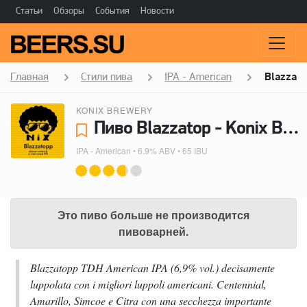
Статьи
Обзоры
События
Новости
Главная
Стили пива
IPA - American
Blazzato
KONIX BREWERY
Пиво Blazzatop - Konix Brewery
IPA - American
• 6.9% ABV • 65 IBU
Это пиво больше не производится
пивоварней.
Blazzatopp TDH American IPA (6,9% vol.) decisamente
luppolata con i migliori luppoli americani. Centennial,
Amarillo, Simcoe e Citra con una secchezza importante