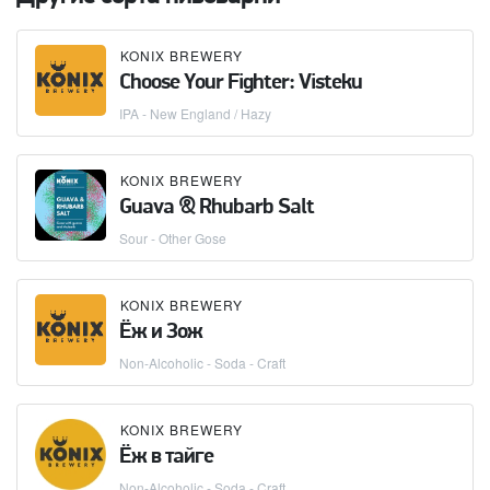
KONIX BREWERY
Choose Your Fighter: Visteku
IPA - New England / Hazy
KONIX BREWERY
Guava & Rhubarb Salt
Sour - Other Gose
KONIX BREWERY
Ёж и Зож
Non-Alcoholic - Soda - Craft
KONIX BREWERY
Ёж в тайге
Non-Alcoholic - Soda - Craft