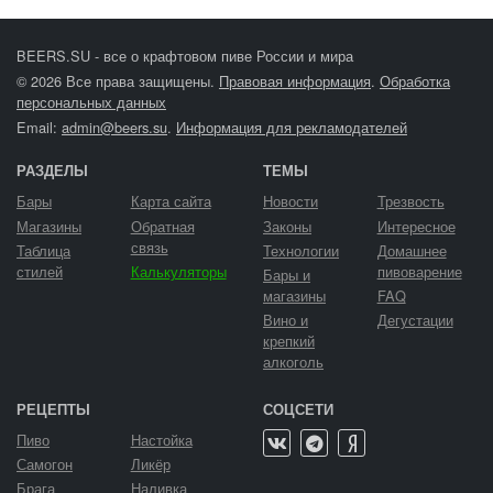
BEERS.SU - все о крафтовом пиве России и мира
© 2026 Все права защищены.
Правовая информация
.
Обработка
персональных данных
Email:
admin@beers.su
.
Информация для рекламодателей
РАЗДЕЛЫ
ТЕМЫ
Бары
Карта сайта
Новости
Трезвость
Магазины
Обратная
Законы
Интересное
связь
Таблица
Технологии
Домашнее
стилей
Калькуляторы
пивоварение
Бары и
магазины
FAQ
Вино и
Дегустации
крепкий
алкоголь
РЕЦЕПТЫ
СОЦСЕТИ
Пиво
Настойка
Самогон
Ликёр
Брага
Наливка