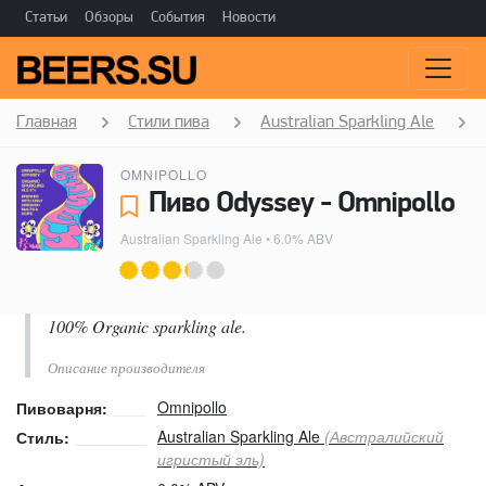
Статьи
Обзоры
События
Новости
Главная
Стили пива
Australian Sparkling Ale
OMNIPOLLO
Пиво Odyssey - Omnipollo
Australian Sparkling Ale
• 6.0% ABV
100% Organic sparkling ale.
Описание производителя
Omnipollo
Пивоварня:
Australian Sparkling Ale
(Австралийский
Стиль:
игристый эль)