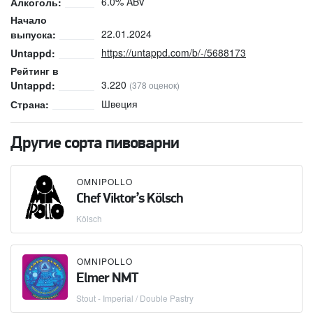
6.0% ABV
Алкоголь:
Начало
22.01.2024
выпуска:
https://untappd.com/b/-/5688173
Untappd:
Рейтинг в
3.220
Untappd:
(378 оценок)
Швеция
Страна:
Другие сорта пивоварни
OMNIPOLLO
Chef Viktor’s Kölsch
Kölsch
OMNIPOLLO
Elmer NMT
Stout - Imperial / Double Pastry