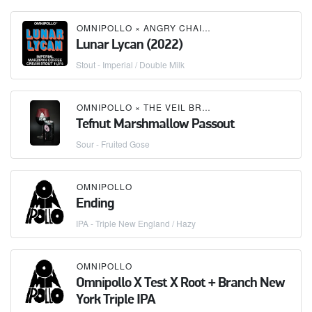
OMNIPOLLO
×
ANGRY CHAIR BREWING
Lunar Lycan (2022)
Stout - Imperial / Double Milk
OMNIPOLLO
×
THE VEIL BREWING CO.
Tefnut Marshmallow Passout
Sour - Fruited Gose
OMNIPOLLO
Ending
IPA - Triple New England / Hazy
OMNIPOLLO
Omnipollo X Test X Root + Branch New
York Triple IPA