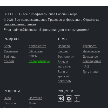
BEERS.SU - все о крафтовом пиве России и мира
© 2026 Все права защищены.
Правовая информация
.
Обработка
персональных данных
Email:
admin@beers.su
.
Информация для рекламодателей
РАЗДЕЛЫ
ТЕМЫ
Бары
Карта сайта
Новости
Трезвость
Магазины
Обратная
Законы
Интересное
связь
Таблица
Технологии
Домашнее
стилей
Калькуляторы
пивоварение
Бары и
магазины
FAQ
Вино и
Дегустации
крепкий
алкоголь
РЕЦЕПТЫ
СОЦСЕТИ
Пиво
Настойка
Самогон
Ликёр