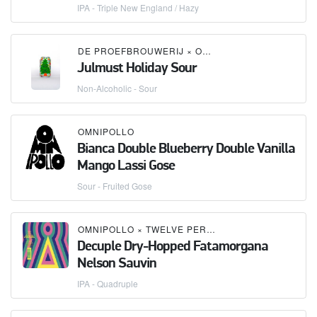
IPA - Triple New England / Hazy
DE PROEFBROUWERIJ
×
OMNIPOLLO
Julmust Holiday Sour
Non-Alcoholic - Sour
OMNIPOLLO
Bianca Double Blueberry Double Vanilla
Mango Lassi Gose
Sour - Fruited Gose
OMNIPOLLO
×
TWELVE PERCENT BEER PROJECT
Decuple Dry-Hopped Fatamorgana
Nelson Sauvin
IPA - Quadruple