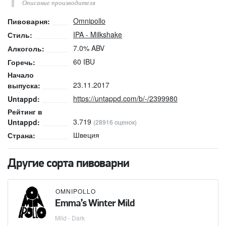
Описание производителя
Omnipollo
Пивоварня:
IPA - Milkshake
Стиль:
7.0% ABV
Алкоголь:
60 IBU
Горечь:
Начало
23.11.2017
выпуска:
https://untappd.com/b/-/2399980
Untappd:
Рейтинг в
3.719
Untappd:
(28916 оценок)
Швеция
Страна:
Другие сорта пивоварни
OMNIPOLLO
Emma’s Winter Mild
Mild - Dark