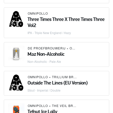
OMNIPOLLO
Three Times Three X Three Times Three
Vol2
IPA - Triple New England / Hazy
DE PROEFBROUWERIJ
×
OMNIPOLLO
Maz Non-Alcoholic
Non-Alcoholic - Pale Ale
OMNIPOLLO
×
TRILLIUM BREWING COMPANY
Outside The Lines (EU Version)
Stout - Imperial / Double
OMNIPOLLO
×
THE VEIL BREWING CO.
Tefnut Ice Lolly