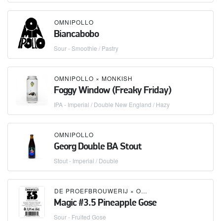
OMNIPOLLO
Biancabobo
Sour - Smoothie / Pastry
OMNIPOLLO
×
MONKISH
Foggy Window (Freaky Friday)
IPA - Imperial / Double New England / Hazy
OMNIPOLLO
Georg Double BA Stout
Stout - Imperial / Double
DE PROEFBROUWERIJ
×
OMNIPOLLO
Magic #3.5 Pineapple Gose
Sour - Fruited Gose