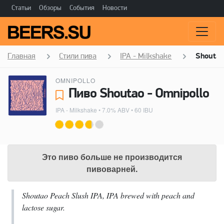
Статьи
Обзоры
События
Новости
Главная
Стили пива
IPA - Milkshake
Shoutao
OMNIPOLLO
Пиво Shoutao - Omnipollo
IPA - Milkshake
• 7.0% ABV • 60 IBU
Это пиво больше не производится
пивоварней.
Shoutao Peach Slush IPA, IPA brewed with peach and
lactose sugar.