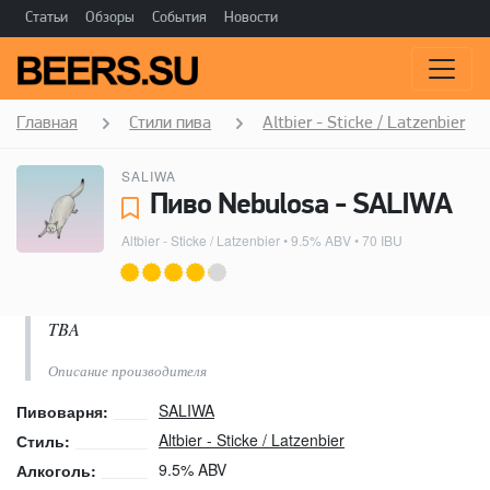
Статьи
Обзоры
События
Новости
Главная
Стили пива
Altbier - Sticke / Latzenbier
SALIWA
Пиво Nebulosa - SALIWA
Altbier - Sticke / Latzenbier
• 9.5% ABV • 70 IBU
TBA
Описание производителя
SALIWA
Пивоварня:
Altbier - Sticke / Latzenbier
Стиль:
9.5% ABV
Алкоголь: