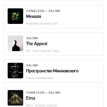
CHMELEON
×
SALIWA
Mesozoi
Australian Sparkling Ale
SALIWA
The Appeal
IPA - New England / Hazy
SALIWA
Пространство Минковского
Freeze-Distilled Beer
CHMELEON
×
SALIWA
Etna
Stout - Russian Imperial