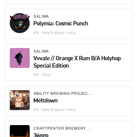
SALIWA
Polymia: Cosmic Punch
IPA - New England / Hazy
SALIWA
Vvvale // Orange X Rum B/A Holyhop
Special Edition
IPA - Other
ABILITY BREWING PROJECT
×
SALIWA
Meltdown
IPA - New England / Hazy
CRAFTPENTER BREWERY
×
SALIWA
Эйлер