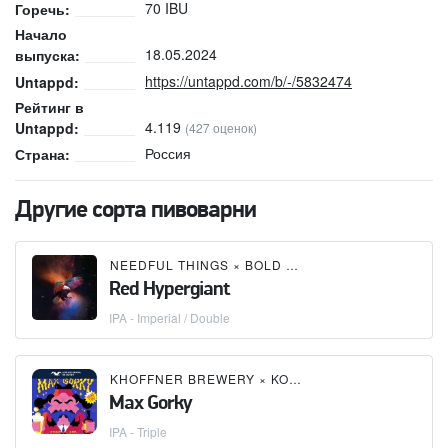
70 IBU
Горечь:
Начало
18.05.2024
выпуска:
https://untappd.com/b/-/5832474
Untappd:
Рейтинг в
4.119
Untappd:
(427 оценок)
Россия
Страна:
Другие сорта пивоварни
NEEDFUL THINGS
×
BOLD BREWING CO
×
THE NO
Red Hypergiant
IPA - Imperial / Double
KHOFFNER BREWERY
×
KONIX BREWERY
×
LABEE
Max Gorky
IPA - Triple