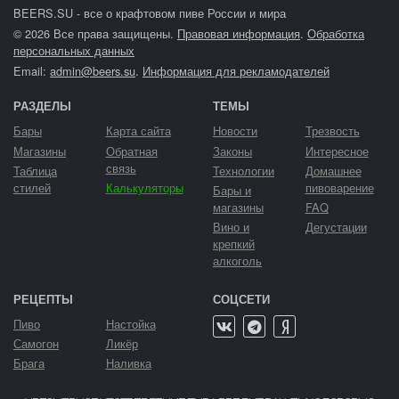
BEERS.SU - все о крафтовом пиве России и мира
© 2026 Все права защищены.
Правовая информация
.
Обработка
персональных данных
Email:
admin@beers.su
.
Информация для рекламодателей
РАЗДЕЛЫ
ТЕМЫ
Бары
Карта сайта
Новости
Трезвость
Магазины
Обратная
Законы
Интересное
связь
Таблица
Технологии
Домашнее
стилей
Калькуляторы
пивоварение
Бары и
магазины
FAQ
Вино и
Дегустации
крепкий
алкоголь
РЕЦЕПТЫ
СОЦСЕТИ
Пиво
Настойка
Самогон
Ликёр
Брага
Наливка