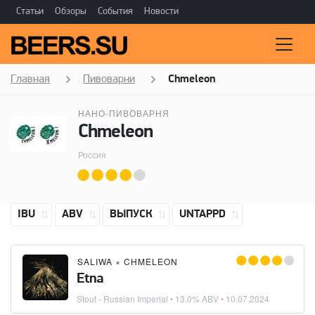
Статьи
Обзоры
События
Новости
Главная
Пивоварни
Chmeleon
НАНО-ПИВОВАРНЯ
Chmeleon
Россия
IBU
ABV
ВЫПУСК
UNTAPPD
SALIWA
×
CHMELEON
Etna
Stout - Russian Imperial
• 13.0% ABV •
10.07.2024