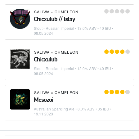
SALIWA
×
CHMELEON
Chicxulub // Islay
Stout - Russian Imperial
• 13.0% ABV • 40 IBU •
08.05.2024
SALIWA
×
CHMELEON
Chicxulub
Stout - Russian Imperial
• 12.0% ABV • 40 IBU •
08.05.2024
SALIWA
×
CHMELEON
Mesozoi
Australian Sparkling Ale
• 8.0% ABV • 35 IBU •
19.11.2023