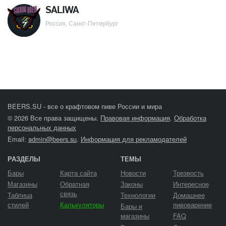
SALIWA
Россия, Санкт-Петербург
BEERS.SU - все о крафтовом пиве России и мира
© 2026 Все права защищены.
Правовая информация
.
Обработка
персональных данных
Email:
admin@beers.su
.
Информация для рекламодателей
РАЗДЕЛЫ
ТЕМЫ
Бары
Карта сайта
Новости
Трезвость
Магазины
Обратная
Законы
Интересное
связь
Таблица
Технологии
Домашнее
стилей
Калькуляторы
пивоварение
Бары и
магазины
FAQ