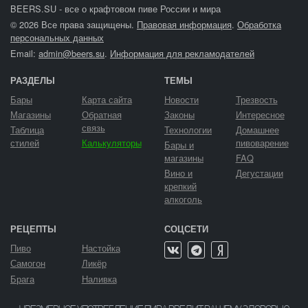
BEERS.SU - все о крафтовом пиве России и мира
© 2026 Все права защищены.
Правовая информация
.
Обработка
персональных данных
Email:
admin@beers.su
.
Информация для рекламодателей
РАЗДЕЛЫ
ТЕМЫ
Бары
Карта сайта
Новости
Трезвость
Магазины
Обратная
Законы
Интересное
связь
Таблица
Технологии
Домашнее
стилей
Калькуляторы
пивоварение
Бары и
магазины
FAQ
Вино и
Дегустации
крепкий
алкоголь
РЕЦЕПТЫ
СОЦСЕТИ
Пиво
Настойка
Самогон
Ликёр
Брага
Наливка