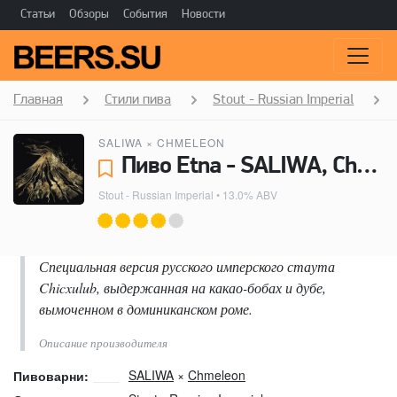
Статьи
Обзоры
События
Новости
Главная
Стили пива
Stout - Russian Imperial
SALIWA
×
CHMELEON
Пиво Etna - SALIWA, Chmeleon
Stout - Russian Imperial
• 13.0% ABV
Специальная версия русского имперского стаута
Chicxulub, выдержанная на какао-бобах и дубе,
вымоченном в доминиканском роме.
Описание производителя
SALIWA
×
Chmeleon
Пивоварни: