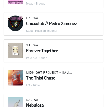
Mead - Braggot
SALIWA
Chicxulub // Pedro Ximenez
Stout - Russian Imperial
SALIWA
Forever Together
Pale Ale - Other
MIDNIGHT PROJECT
×
SALIWA
The Thiol Chase
IPA - Triple
SALIWA
Nebulosa