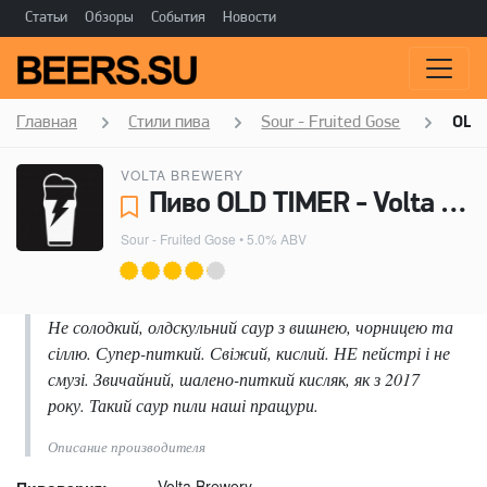
Статьи
Обзоры
События
Новости
Главная
Стили пива
Sour - Fruited Gose
OLD
VOLTA BREWERY
Пиво OLD TIMER - Volta Brewery
Sour - Fruited Gose
• 5.0% ABV
Не солодкий, олдскульний саур з вишнею, чорницею та
сіллю. Супер-питкий. Свіжий, кислий. НЕ пейстрі і не
смузі. Звичайний, шалено-питкий кисляк, як з 2017
року. Такий саур пили наші пращури.
Описание производителя
Volta Brewery