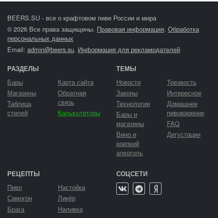
BEERS.SU - все о крафтовом пиве России и мира
© 2026 Все права защищены.
Правовая информация
.
Обработка
персональных данных
Email:
admin@beers.su
.
Информация для рекламодателей
РАЗДЕЛЫ
ТЕМЫ
Бары
Карта сайта
Новости
Трезвость
Магазины
Обратная
Законы
Интересное
связь
Таблица
Технологии
Домашнее
стилей
Калькуляторы
пивоварение
Бары и
магазины
FAQ
Вино и
Дегустации
крепкий
алкоголь
РЕЦЕПТЫ
СОЦСЕТИ
Пиво
Настойка
Самогон
Ликёр
Брага
Наливка