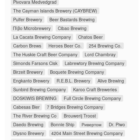
Pivovara Medvedgrad
The Cayman Islands Brewery (CAYBREW)
Pulfer Brewery
Beer Bastards Brewing
Πίβο Microbrewery
Cibao Brewing
La Cacata Brewing Company
Chatos Beer
Carbon Brews
Heroes Beer Co.
254 Brewing Co.
The Huskie Craft Beer Company
Lord Chambray
Simonds Farsons Cisk
Labrewtory Brewing Company
Birzeit Brewery
Boquete Brewing Company
Engkanto Brewery
R.E.B.L. Brewery
Alive Brewing
Sunbird Brewing Company
Karoo Craft Breweries
DOSKIWIS BREWING
Full Circle Brewing Company
Cabesas Bier
7 Bridges Brewing Company
The River Brewing Co
Brouwerij Troost
Daedo Brewing
Bonnie Ship
Ривертом
Dr. Piwo
Diysno Brewery
4204 Main Street Brewing Company