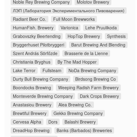
Noble Rey Brewing Company
Molotov Brewery
ЛЭП (Лаборатория Экспериментального Пивоварения)
Radiant Beer Co.
Full Moon Brewworks
HumanFish. Brewery
Varionica
Lehe Pruulikoda
Grabovszky Beertending
HopTop Brewery
Synthesis
Bryggerhuset Pilotbryggeri
Barut Brewing And Blending
Szent András Sörfőzde
Brasserie de la Lienne
Christiania Bryghus
By The Mad Hopper
Lake Terror
Fullsteam
NoDa Brewing Company
Durty Bull Brewing Company
Birdsong Brewing Co
Boondocks Brewing
Weeping Radish Farm Brewery
Monteverde Brewing Company
Dark Crops Brewery
Anastasiou Brewery
Alea Brewing Co.
Brewtiful Brewery
Gekko Brewing Company
Cervesa Alpha
Dors
Balashi Brewery
DreadHop Brewing
Banks (Barbados) Breweries