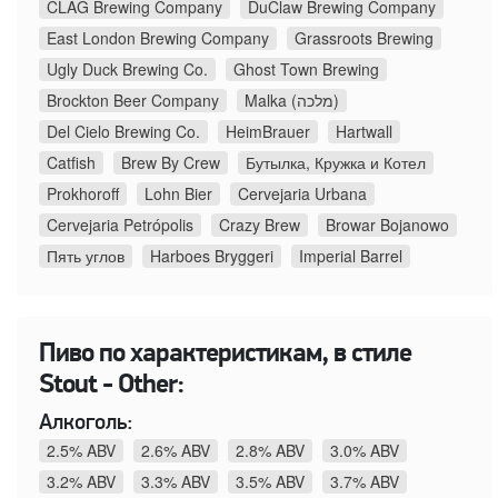
CLAG Brewing Company
DuClaw Brewing Company
East London Brewing Company
Grassroots Brewing
Ugly Duck Brewing Co.
Ghost Town Brewing
Brockton Beer Company
Malka (מלכה)
Del Cielo Brewing Co.
HeimBrauer
Hartwall
Catfish
Brew By Crew
Бутылка, Кружка и Котел
Prokhoroff
Lohn Bier
Cervejaria Urbana
Cervejaria Petrópolis
Crazy Brew
Browar Bojanowo
Пять углов
Harboes Bryggeri
Imperial Barrel
Пиво по характеристикам, в стиле
Stout - Other:
Алкоголь:
2.5% ABV
2.6% ABV
2.8% ABV
3.0% ABV
3.2% ABV
3.3% ABV
3.5% ABV
3.7% ABV