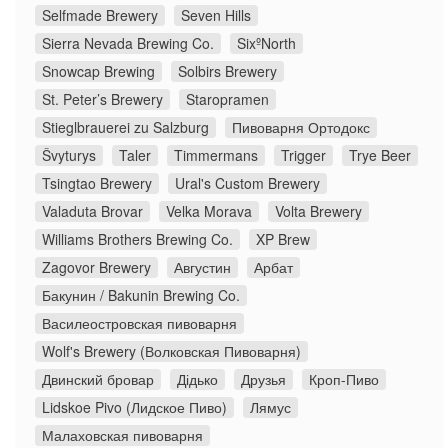
Selfmade Brewery
Seven Hills
Sierra Nevada Brewing Co.
SixºNorth
Snowcap Brewing
Solbirs Brewery
St. Peter’s Brewery
Staropramen
Stieglbrauerei zu Salzburg
Пивоварня Ортодокс
Švyturys
Taler
Timmermans
Trigger
Trye Beer
Tsingtao Brewery
Ural's Custom Brewery
Valaduta Brovar
Velka Morava
Volta Brewery
Williams Brothers Brewing Co.
XP Brew
Zagovor Brewery
Августин
Арбат
Бакунин / Bakunin Brewing Co.
Василеостровская пивоварня
Wolf's Brewery (Волковская Пивоварня)
Двинский бровар
Дідько
Друзья
Кроп-Пиво
Lidskoe Pivo (Лидское Пиво)
Лямус
Малаховская пивоварня