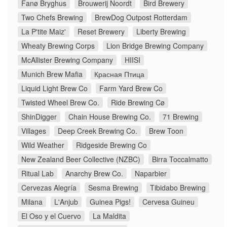
Fanø Bryghus
Brouwerij Noordt
Bird Brewery
Two Chefs Brewing
BrewDog Outpost Rotterdam
La P'tite Maiz'
Reset Brewery
Liberty Brewing
Wheaty Brewing Corps
Lion Bridge Brewing Company
McAllister Brewing Company
HIISI
Munich Brew Mafia
Красная Птица
Liquid Light Brew Co
Farm Yard Brew Co
Twisted Wheel Brew Co.
Ride Brewing Cø
ShinDigger
Chain House Brewing Co.
71 Brewing
Villages
Deep Creek Brewing Co.
Brew Toon
Wild Weather
Ridgeside Brewing Co
New Zealand Beer Collective (NZBC)
Birra Toccalmatto
Ritual Lab
Anarchy Brew Co.
Naparbier
Cervezas Alegría
Sesma Brewing
Tibidabo Brewing
Milana
L'Anjub
Guinea Pigs!
Cervesa Guineu
El Oso y el Cuervo
La Maldita