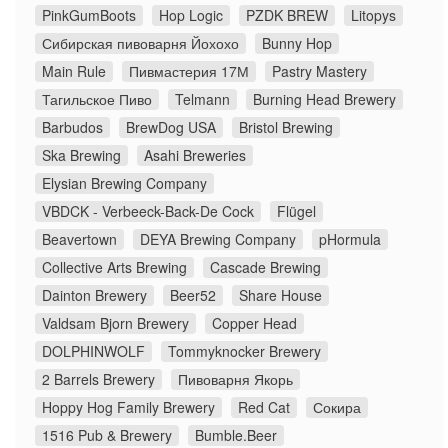
PinkGumBoots
Hop Logic
PZDK BREW
Litopys
Сибирская пивоварня Йохохо
Bunny Hop
Main Rule
Пивмастерия 17М
Pastry Mastery
Тагильское Пиво
Telmann
Burning Head Brewery
Barbudos
BrewDog USA
Bristol Brewing
Ska Brewing
Asahi Breweries
Elysian Brewing Company
VBDCK - Verbeeck-Back-De Cock
Flügel
Beavertown
DEYA Brewing Company
pHormula
Collective Arts Brewing
Cascade Brewing
Dainton Brewery
Beer52
Share House
Valdsam Bjorn Brewery
Copper Head
DOLPHINWOLF
Tommyknocker Brewery
2 Barrels Brewery
Пивоварня Якорь
Hoppy Hog Family Brewery
Red Cat
Сокира
1516 Pub & Brewery
Bumble.Beer