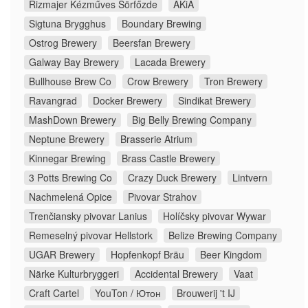
Rizmajer Kézműves Sörfőzde
AKiA
Sigtuna Brygghus
Boundary Brewing
Ostrog Brewery
Beersfan Brewery
Galway Bay Brewery
Lacada Brewery
Bullhouse Brew Co
Crow Brewery
Tron Brewery
Ravangrad
Docker Brewery
Sindikat Brewery
MashDown Brewery
Big Belly Brewing Company
Neptune Brewery
Brasserie Atrium
Kinnegar Brewing
Brass Castle Brewery
3 Potts Brewing Co
Crazy Duck Brewery
Lintvern
Nachmelená Opice
Pivovar Strahov
Trenčiansky pivovar Lanius
Holíčsky pivovar Wywar
Remeselný pivovar Hellstork
Belize Brewing Company
UGAR Brewery
Hopfenkopf Bräu
Beer Kingdom
Närke Kulturbryggeri
Accidental Brewery
Vaat
Craft Cartel
YouTon / Ютон
Brouwerij 't IJ