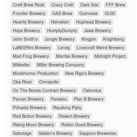
Craft Brew Riots
Crazy Craft
Dark Star
FFF Brew
Frontier Brewery
GAS Brew
Guinness
GUSI
Heartly Brewery
Heineken
Hophead Brewery
Hops Brewery
HumptyDumpty
Jaws Brewery
John Smith's
Jungle Brewery
Kingpin
Knightberg
LaBEERint Brewery
Lervig
Lovecraft Weird Brewery
Mad Frog Brewery
Manfas Brewery
Midnight Project
Mikkeller
Miller Brewing Company
Mookhomor Production
New Riga's Brewery
Oka River
Omnipollo
On The Bones Contract Brewery
Ostrovica
Panzer Brewery
Paradox
Plan B Brewery
Pühaste Brewery
Raudonų Plytų
Red Button Brewery
Rewort Brewery
Rising Moon Brewery
Robim Good Brewery
Sabotage
Salden's Brewery
Sapporo Breweries