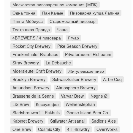
Московская пивоваренная компания (МПК)
Одна тонна
Пан Качын
Пивоварня купца Лапина
Пинта Мёбиуса
Староместный пивовар
Театр пива Правда
Чаща
4BREWERS / 4 пивовара
Ягуар
Rocket City Brewery
Pike Season Brewery
Frankenthaler Brauhaus
Privatbrauerei Eichbaum
Stray Brewery
La Débauche
Moersleutel Craft Brewery
Жигулёвское пиво
Brooklyn Brewery
Schwarzkaiser Brewery
A. Le Coq
Amundsen Brewery
Atmosphere Brewery
Brasserie de la Senne
Varvar Brew
Nøgne Ø
LiS Brew
Косоухофф
Weihenstephan
Stadsbrouwerij ’t Pakhuis
Goose Island Beer Co.
Kabinet Brewery
Stillwater Artisanal
Sadler's Ales
One Brew
Cosmic City
4IT 6r3w3ry
OverWorks