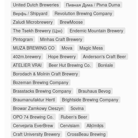
United Dutch Breweries
Пивная Дума / Pivna Duma
Верфь / Shipyard
Revolution Brewing Company
Zaludi Microbrewery
BrewMoose
The Tsekh Brewery (Цэх)
Endemic Mountain Brewery
Pintogram
Minhas Craft Brewery
MUZA BREWING CO
Mova
Magic Mess
402m.brewery
Hope Brewery
Anderson's Craft Beer
ATELIER VRAI
Beer Hut Brewing Co.
Boréale
Borodach & Molnin Craft Brewery
Bozeman Brewing Company
Brasstacks Brewing Company
Brauhaus Bevog
Braumanufaktur Hertl
Brightside Brewing Company
Browar Zamkowy Cieszyn
Sovina
OPO 74 Brewing Co.
Ruben's Beer
Cervejaria EverBrew
Cervisiam
Alķīmiķis
Craft University Brewery
CrossBeau Brewing