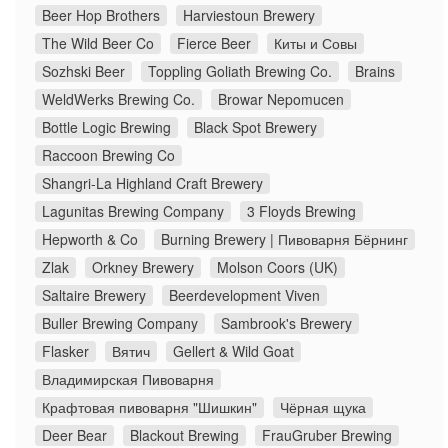
Beer Hop Brothers
Harviestoun Brewery
The Wild Beer Co
Fierce Beer
Киты и Совы
Sozhski Beer
Toppling Goliath Brewing Co.
Brains
WeldWerks Brewing Co.
Browar Nepomucen
Bottle Logic Brewing
Black Spot Brewery
Raccoon Brewing Co
Shangri-La Highland Craft Brewery
Lagunitas Brewing Company
3 Floyds Brewing
Hepworth & Co
Burning Brewery | Пивоварня Бёрнинг
Zlak
Orkney Brewery
Molson Coors (UK)
Saltaire Brewery
Beerdevelopment Viven
Buller Brewing Company
Sambrook's Brewery
Flasker
Вятич
Gellert & Wild Goat
Владимирская Пивоварня
Крафтовая пивоварня "Шишкин"
Чёрная щука
Deer Bear
Blackout Brewing
FrauGruber Brewing