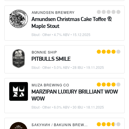
AMUNDSEN BREWERY
Amundsen Christmas Cake Toffee &
Maple Stout
Stout - Other
• 4.7% ABV •
15.12.2025
BONNIE SHIP
PITBULLS SMILE
Stout - Other
• 5.0% ABV • 28 IBU •
19.11.2025
MUZA BREWING CO
MARZIPAN LUXURY BRILLIANT WOW
WOW
Stout - Other
• 6.0% ABV • 30 IBU •
18.11.2025
БАКУНИН / BAKUNIN BREWING CO.