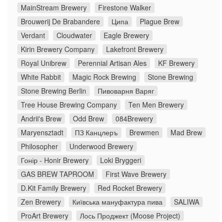
MainStream Brewery
Firestone Walker
Brouwerij De Brabandere
Ципа
Plague Brew
Verdant
Cloudwater
Eagle Brewery
Kirin Brewery Company
Lakefront Brewery
Royal Unibrew
Perennial Artisan Ales
KF Brewery
White Rabbit
Magic Rock Brewing
Stone Brewing
Stone Brewing Berlin
Пивоварня Варяг
Tree House Brewing Company
Ten Men Brewery
Andrii's Brew
Odd Brew
084Brewery
Maryensztadt
ПЗ Канцлеръ
Brewmen
Mad Brew
Philosopher
Underwood Brewery
Гонір - Honir Brewery
Loki Bryggeri
GAS BREW TAPROOM
First Wave Brewery
D.Kit Family Brewery
Red Rocket Brewery
Zen Brewery
Київська мануфактура пива
SALIWA
ProArt Brewery
Лось Проджект (Moose Project)