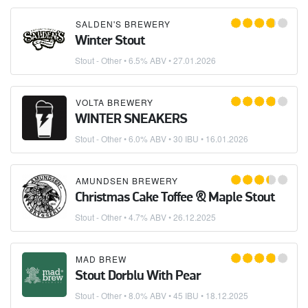
SALDEN'S BREWERY
Winter Stout
Stout - Other
• 6.5% ABV •
27.01.2026
VOLTA BREWERY
WINTER SNEAKERS
Stout - Other
• 6.0% ABV • 30 IBU •
16.01.2026
AMUNDSEN BREWERY
Christmas Cake Toffee & Maple Stout
Stout - Other
• 4.7% ABV •
26.12.2025
MAD BREW
Stout Dorblu With Pear
Stout - Other
• 8.0% ABV • 45 IBU •
18.12.2025