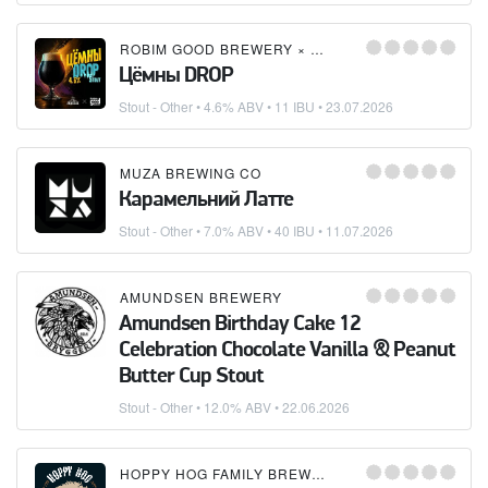
ROBIM GOOD BREWERY
×
LIDSKOE PIVO (ЛИДСКО
Цёмны DROP
Stout - Other
• 4.6% ABV • 11 IBU •
23.07.2026
MUZA BREWING CO
Карамельний Латте
Stout - Other
• 7.0% ABV • 40 IBU •
11.07.2026
AMUNDSEN BREWERY
Amundsen Birthday Cake 12
Celebration Chocolate Vanilla & Peanut
Butter Cup Stout
Stout - Other
• 12.0% ABV •
22.06.2026
HOPPY HOG FAMILY BREWERY