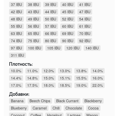
37 IBU
38 IBU
39 IBU
40 IBU
41 IBU
42 IBU
43 IBU
44 IBU
45 IBU
47 IBU
48 IBU
49 IBU
50 IBU
52 IBU
54 IBU
55 IBU
56 IBU
57 IBU
60 IBU
61 IBU
63 IBU
65 IBU
66 IBU
69 IBU
70 IBU
74 IBU
75 IBU
80 IBU
90 IBU
92 IBU
97 IBU
100 IBU
105 IBU
120 IBU
140 IBU
311 IBU
Плотность:
10.0%
11.0%
12.0%
13.0%
13.8%
14.0%
14.4%
14.8%
15.0%
15.1%
15.5%
16.0%
17.0%
17.5%
18.0%
18.5%
19.0%
22.0%
Добавки:
Banana
Beech Chips
Black Currant
Blackberry
Blueberry
Caramel
Chili
Chocolate
Cocoa
Coconut
Coffee
Hazelnut
Lactose
Mango