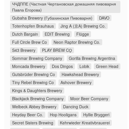
ЧЧДППЕ (Частная Чертановская домашняя пивоварня
Павла Егорова)
Gubaha Brewery (Губахинская Пивоварня)
DAVO
Totenhopfen Brauhaus
Jing A (京A) Brewing Co.
Dutch Bargain
EDIT Brewing
Flügge
Full Circle Brew Co
Neon Raptor Brewing Co.
S43 Brewery
PLAY BREW CO̠
Sommar Brewing Company
Gorilla Brewing Argentina
Moncada Brewery
Dos Dingos
Lobik
Green Head
Gutsbrüder Brewing Co
Hawkshead Brewery
Tiny Rebel Brewing Co
Ashover Brewery
Kings & Daughters Brewery
Blackjack Brewing Company
Moor Beer Company
Welbeck Abbey Brewery
Dancing Duck
Heyday Beer Co.
Hop Hooligans
Hyllie Bryggeri
Secret Sisters Brewing
Kehrwieder Kreativbrauerei