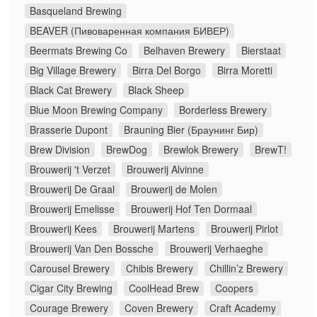
Basqueland Brewing
BEAVER (Пивоваренная компания БИВЕР)
Beermats Brewing Co
Belhaven Brewery
Bierstaat
Big Village Brewery
Birra Del Borgo
Birra Moretti
Black Cat Brewery
Black Sheep
Blue Moon Brewing Company
Borderless Brewery
Brasserie Dupont
Brauning Bier (Браунинг Бир)
Brew Division
BrewDog
Brewlok Brewery
BrewT!
Brouwerij 't Verzet
Brouwerij Alvinne
Brouwerij De Graal
Brouwerij de Molen
Brouwerij Emelisse
Brouwerij Hof Ten Dormaal
Brouwerij Kees
Brouwerij Martens
Brouwerij Pirlot
Brouwerij Van Den Bossche
Brouwerij Verhaeghe
Carousel Brewery
Chibis Brewery
Chillin’z Brewery
Cigar City Brewing
CoolHead Brew
Coopers
Courage Brewery
Coven Brewery
Craft Academy