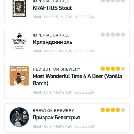
IMPERIAL BARREL
KRAFTIUS Stout
Stout - Other
• 5.1% ABV •
19.08.2024
IMPERIAL BARREL
Ирландский эль
Stout - Other
• 7.0% ABV •
26.03.2022
RED BUTTON BREWERY
Most Wonderful Time 4 A Beer (Vanilla
Batch)
Stout - Other
• 6.5% ABV •
09.02.2026
BREWLOK BREWERY
Призрак Белогорья
Stout - Other
• 6.9% ABV •
06.02.2026