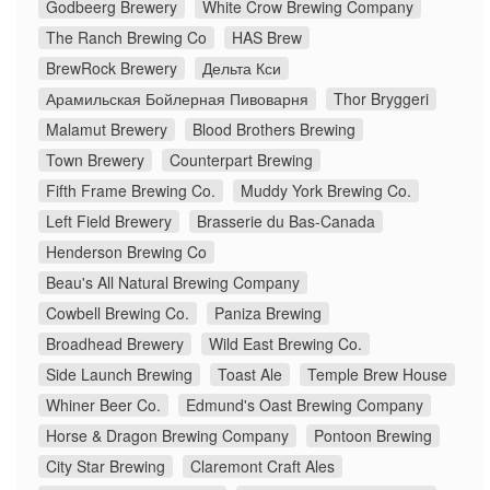
Godbeerg Brewery
White Crow Brewing Company
The Ranch Brewing Co
HAS Brew
BrewRock Brewery
Дельта Кси
Арамильская Бойлерная Пивоварня
Thor Bryggeri
Malamut Brewery
Blood Brothers Brewing
Town Brewery
Counterpart Brewing
Fifth Frame Brewing Co.
Muddy York Brewing Co.
Left Field Brewery
Brasserie du Bas-Canada
Henderson Brewing Co
Beau's All Natural Brewing Company
Cowbell Brewing Co.
Paniza Brewing
Broadhead Brewery
Wild East Brewing Co.
Side Launch Brewing
Toast Ale
Temple Brew House
Whiner Beer Co.
Edmund's Oast Brewing Company
Horse & Dragon Brewing Company
Pontoon Brewing
City Star Brewing
Claremont Craft Ales