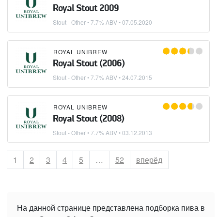
Royal Stout 2009
Stout - Other
• 7.7% ABV •
07.05.2020
ROYAL UNIBREW
Royal Stout (2006)
Stout - Other
• 7.7% ABV •
24.07.2015
ROYAL UNIBREW
Royal Stout (2008)
Stout - Other
• 7.7% ABV •
03.12.2013
Страница
1
Страница
2
Страница
3
Страница
4
Страница
5
…
Страница
52
вперёд
На данной странице представлена подборка пива в