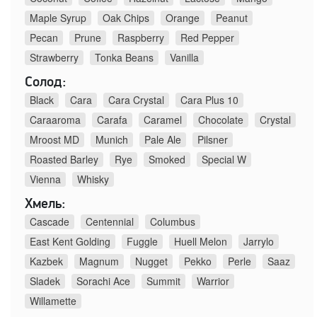
Maple Syrup
Oak Chips
Orange
Peanut
Pecan
Prune
Raspberry
Red Pepper
Strawberry
Tonka Beans
Vanilla
Солод:
Black
Cara
Cara Crystal
Cara Plus 10
Caraaroma
Carafa
Caramel
Chocolate
Crystal
Mroost MD
Munich
Pale Ale
Pilsner
Roasted Barley
Rye
Smoked
Special W
Vienna
Whisky
Хмель:
Cascade
Centennial
Columbus
East Kent Golding
Fuggle
Huell Melon
Jarrylo
Kazbek
Magnum
Nugget
Pekko
Perle
Saaz
Sladek
Sorachi Ace
Summit
Warrior
Willamette