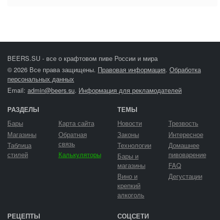
BEERS.SU - все о крафтовом пиве России и мира
© 2026 Все права защищены.
Правовая информация
.
Обработка
персональных данных
Email:
admin@beers.su
.
Информация для рекламодателей
РАЗДЕЛЫ
ТЕМЫ
Бары
Карта сайта
Новости
Трезвость
Магазины
Обратная
Законы
Интересное
связь
Таблица
Технологии
Домашнее
стилей
Калькуляторы
пивоварение
Бары и
магазины
FAQ
Вино и
Дегустации
крепкий
алкоголь
РЕЦЕПТЫ
СОЦСЕТИ