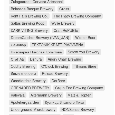
Zulogaarden Cervesa Artesanal
Bidassoa Basque Brewery
Gross
Kent Falls Brewing Co.
The Piggy Brewing Company
Saltus Brewing Koop.
Wylie Brewery
DARK VITING Brewery
Craft RePUBlic
DreamCatcher Brewery (IVAN_JAN)
Wiener Beer
Самовар
TEKTONIK KRAFT PIVOVARNA
Пивоварня Николая Копытова
Screw You Brewery
СтеПАБ
Dzhura
Angry Chair Brewing
Oddity Brewing
O'Clock Brewing
Tilmans Biere
Дама с веслом
Reload Brewery
Woodforde's Brewery
DorBeer
GRENADER BREWERY
Cajun Fire Brewing Company
Kalevala
Altermann Brewery
Malz & Hopfen
Apotekergaarden
Кузница Знатного Пива
Underground Microbrewery
NONSense Brewery