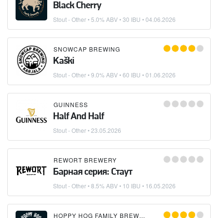
Black Cherry
Stout - Other
• 5.0% ABV • 30 IBU •
04.06.2026
SNOWCAP BREWING
Kaški
Stout - Other
• 9.0% ABV • 60 IBU •
01.06.2026
GUINNESS
Half And Half
Stout - Other
•
23.05.2026
REWORT BREWERY
Барная серия: Стаут
Stout - Other
• 8.5% ABV • 10 IBU •
16.05.2026
HOPPY HOG FAMILY BREWERY