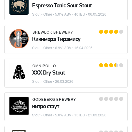
Espresso Tonic Sour Stout
Stout - Other
• 5.0% ABV • 40 IBU •
06.05.2026
BREWLOK BREWERY
Кикимора Тирамису
Stout - Other
• 6.9% ABV •
16.04.2026
OMNIPOLLO
XXX Dry Stout
Stout - Other
•
26.03.2026
GODBEERG BREWERY
нитро стаут
Stout - Other
• 5.0% ABV • 15 IBU •
21.03.2026