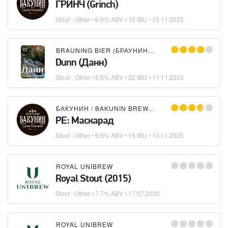
ГРИНЧ (Grinch)
Stout - Other
• 6.9% ABV • 15 IBU •
15.11.2025
BRAUNING BIER (БРАУНИНГ БИР)
Dunn (Данн)
Stout - Other
• 5.5% ABV • 22 IBU •
11.11.2025
БАКУНИН / BAKUNIN BREWING CO.
РЕ: Маскарад
Stout - Other
• 6.9% ABV • 15 IBU •
10.11.2025
ROYAL UNIBREW
Royal Stout (2015)
Stout - Other
• 7.7% ABV •
17.07.2020
ROYAL UNIBREW