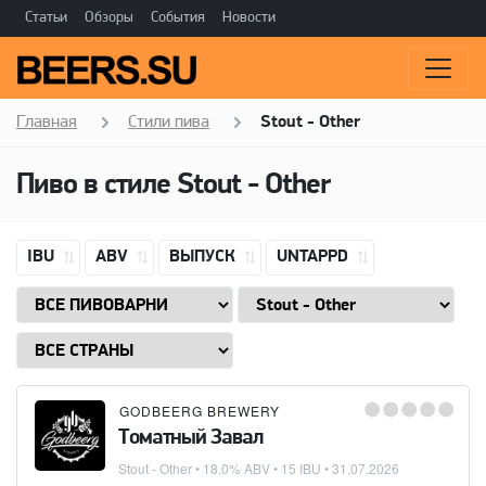
Статьи
Обзоры
События
Новости
Главная
Стили пива
Stout - Other
Пиво в стиле
Stout - Other
IBU
ABV
ВЫПУСК
UNTAPPD
GODBEERG BREWERY
Томатный Завал
Stout - Other
• 18.0% ABV • 15 IBU •
31.07.2026