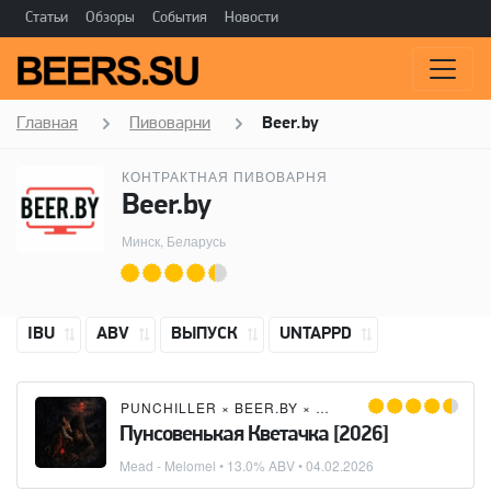
Статьи
Обзоры
События
Новости
Главная
Пивоварни
Beer.by
КОНТРАКТНАЯ ПИВОВАРНЯ
Beer.by
Минск, Беларусь
IBU
ABV
ВЫПУСК
UNTAPPD
PUNCHILLER
×
BEER.BY
×
LOST MEADERY
Пунсовенькая Кветачка [2026]
Mead - Melomel
• 13.0% ABV •
04.02.2026