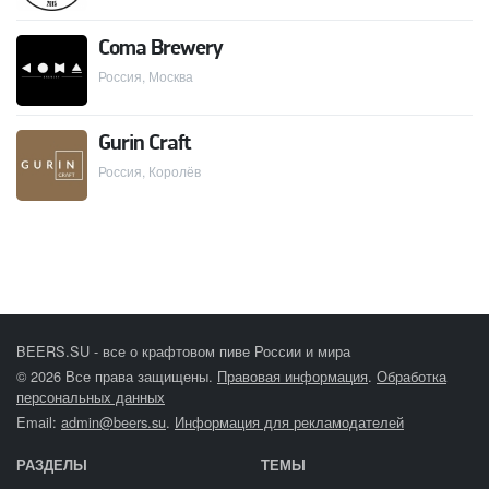
Coma Brewery
Россия, Москва
Gurin Craft
Россия, Королёв
BEERS.SU - все о крафтовом пиве России и мира
© 2026 Все права защищены.
Правовая информация
.
Обработка
персональных данных
Email:
admin@beers.su
.
Информация для рекламодателей
РАЗДЕЛЫ
ТЕМЫ