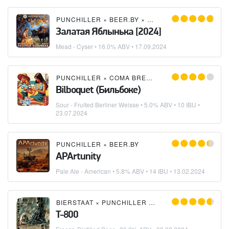
PUNCHILLER
×
BEER.BY
×
LOST MEADERY
Залатая Яблынька [2024]
Mead - Cyser
• 16.0% ABV •
17.09.2024
PUNCHILLER
×
COMA BREWERY
×
BEER.BY
Bilboquet (Бильбоке)
Sour - Fruited Berliner Weisse
• 5.0% ABV • 10 IBU •
23.07.2024
PUNCHILLER
×
BEER.BY
APArtunity
Pale Ale - American
• 5.8% ABV • 14 IBU •
13.02.2024
BIERSTAAT
×
PUNCHILLER
×
BEER.BY
T-800