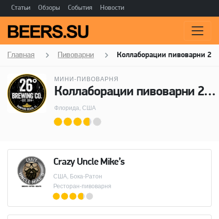
Статьи
Обзоры
События
Новости
Главная
Пивоварни
Коллаборации пивоварни 26 
МИНИ-ПИВОВАРНЯ
Коллаборации пивоварни 26 Degree Brewing
Флорида, США
Crazy Uncle Mike’s
США, Бока-Ратон
Ресторан-пивоварня