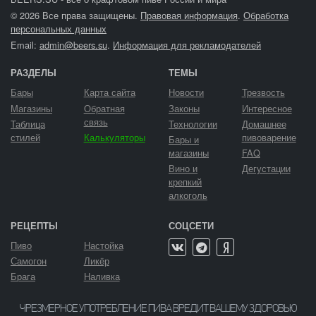
© 2026 Все права защищены.
Правовая информация
.
Обработка
персональных данных
Email:
admin@beers.su
.
Информация для рекламодателей
РАЗДЕЛЫ
ТЕМЫ
Бары
Карта сайта
Новости
Трезвость
Магазины
Обратная
Законы
Интересное
связь
Таблица
Технологии
Домашнее
стилей
Калькуляторы
пивоварение
Бары и
магазины
FAQ
Вино и
Дегустации
крепкий
алкоголь
РЕЦЕПТЫ
СОЦСЕТИ
Пиво
Настойка
Самогон
Ликёр
Брага
Наливка
ЧРЕЗМЕРНОЕ УПОТРЕБЛЕНИЕ ПИВА ВРЕДИТ ВАШЕМУ ЗДОРОВЬЮ