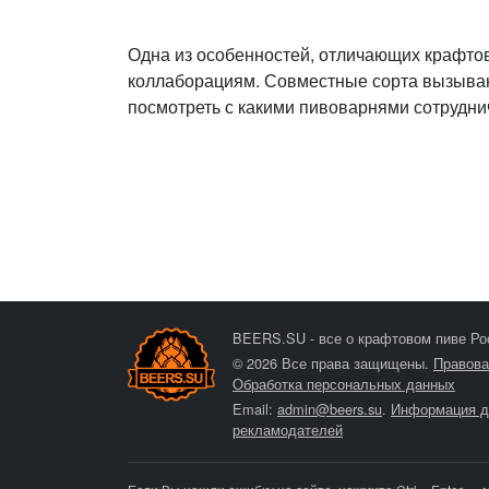
Одна из особенностей, отличающих крафт
коллаборациям. Совместные сорта вызываю
посмотреть с какими пивоварнями сотрудн
BEERS.SU - все о крафтовом пиве Ро
© 2026 Все права защищены.
Правова
Обработка персональных данных
Email:
admin@beers.su
.
Информация д
рекламодателей