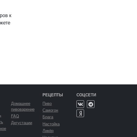
ров к
ожете
РЕЦЕПТЫ
СОЦСЕТИ
Домашнее
Пиво
пивоварение
Самогон
ь
FAQ
Брага
ть
Дегустации
Настойка
ное
Ликёр