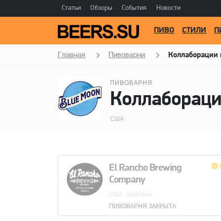
Статьи
Обзоры
События
Новости
ПИВО
СТИЛИ
П
Главная
Пивоварни
Коллаборации 
ПИВОВАРНЯ
США
El Rancho Brewing
Company
США, Эвергрин
ПИВОВАРНЯ ЗАКРЫТА