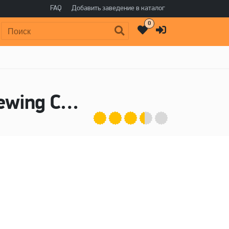
FAQ
Добавить заведение в каталог
0
Поиск:
Коллаборации пивоварни Blue Moon Brewing Company