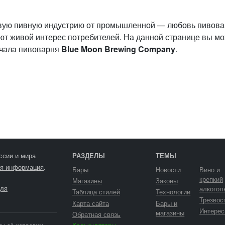
овую пивную индустрию от промышленной — любовь пивова
т живой интерес потребителей. На данной странице вы м
ичала пивоварня
Blue Moon Brewing Company
.
ссии и мира
РАЗДЕЛЫ
ТЕМЫ
я информация
.
Бары
Новости
Вино и
крепкий
Магазины
Законы
ля
алкогол
Таблица стилей
Технологии
Трезвос
Карта сайта
Бары и
Интерес
магазины
Обратная связь