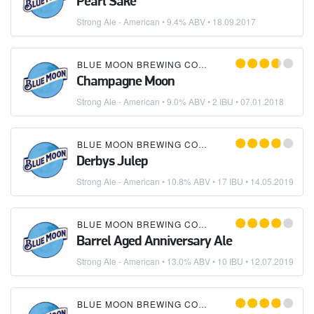
Pearl Sake
Strong Ale - American
• 9.4% ABV •
18.09.2017
BLUE MOON BREWING COMPANY
Champagne Moon
Strong Ale - American
• 9.0% ABV • 2 IBU •
07.01.2018
BLUE MOON BREWING COMPANY
Derbys Julep
Strong Ale - American
• 10.8% ABV • 17 IBU •
14.05.2019
BLUE MOON BREWING COMPANY
Barrel Aged Anniversary Ale
Strong Ale - American
• 13.0% ABV • 10 IBU •
12.07.2019
BLUE MOON BREWING COMPANY