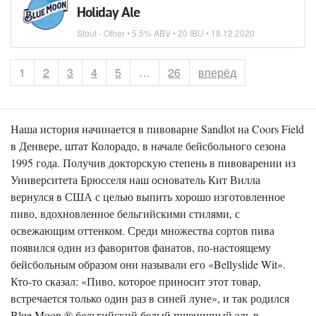
Holiday Ale
Stout - Other
• 5.5% ABV • 20 IBU •
18.12.2020
Страница
1
Страница
2
Страница
3
Страница
4
Страница
5
…
Страница
26
вперёд
Наша история начинается в пивоварне Sandlot на Coors Field
в Денвере, штат Колорадо, в начале бейсбольного сезона
1995 года. Получив докторскую степень в пивоварении из
Университета Брюсселя наш основатель Кит Вилла
вернулся в США с целью выпить хорошо изготовленное
пиво, вдохновленное бельгийскими стилями, с
освежающим оттенком. Среди множества сортов пива
появился один из фаворитов фанатов, по-настоящему
бейсбольным образом они называли его «Bellyslide Wit».
Кто-то сказал: «Пиво, которое приносит этот товар,
встречается только один раз в синей луне», и так родился
Blue Moon ® бельгийский белый пшеничный эль в