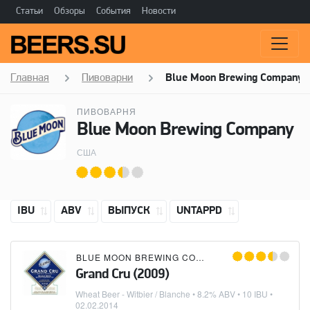
Статьи
Обзоры
События
Новости
Главная
Пивоварни
Blue Moon Brewing Company
ПИВОВАРНЯ
Blue Moon Brewing Company
США
IBU
ABV
ВЫПУСК
UNTAPPD
BLUE MOON BREWING COMPANY
Grand Cru (2009)
Wheat Beer - Witbier / Blanche
• 8.2% ABV • 10 IBU •
02.02.2014