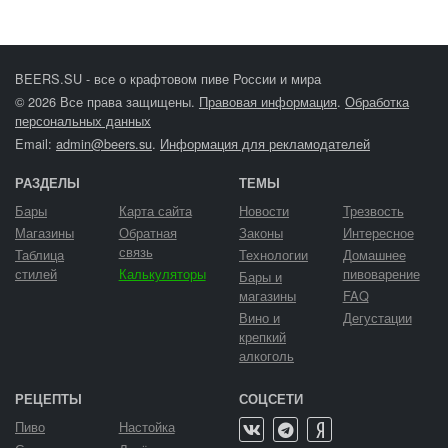
BEERS.SU - все о крафтовом пиве России и мира
© 2026 Все права защищены.
Правовая информация
.
Обработка
персональных данных
Email:
admin@beers.su
.
Информация для рекламодателей
РАЗДЕЛЫ
ТЕМЫ
Бары
Карта сайта
Новости
Трезвость
Магазины
Обратная
Законы
Интересное
связь
Таблица
Технологии
Домашнее
стилей
Калькуляторы
пивоварение
Бары и
магазины
FAQ
Вино и
Дегустации
крепкий
алкоголь
РЕЦЕПТЫ
СОЦСЕТИ
Пиво
Настойка