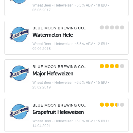
Wheat Beer - Hefeweizen
• 5.3% ABV • 18 IBU •
06.06.2017
BLUE MOON BREWING COMPANY
Watermelon Hefe
Wheat Beer - Hefeweizen
• 5.5% ABV • 12 IBU •
09.06.2018
BLUE MOON BREWING COMPANY
Major Hefeweizen
Wheat Beer - Hefeweizen
• 6.6% ABV • 15 IBU •
23.02.2019
BLUE MOON BREWING COMPANY
Grapefruit Hefeweizen
Wheat Beer - Hefeweizen
• 5.0% ABV • 15 IBU •
14.04.2021