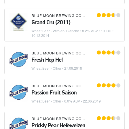
BLUE MOON BREWING COMPANY
Grand Cru (2011)
Wheat Beer - Witbier / Blanche
• 8.2% ABV • 10 IBU •
10.12.2014
BLUE MOON BREWING COMPANY
Fresh Hop Hef
Wheat Beer - Other
•
27.09.2018
BLUE MOON BREWING COMPANY
Passion Fruit Saison
Wheat Beer - Other
• 6.0% ABV •
22.06.2019
BLUE MOON BREWING COMPANY
Prickly Pear Hefeweizen