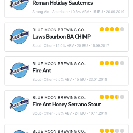
Roman Holiday Sauternes
Strong Ale - American
• 10.8% ABV • 15 IBU •
20.09.2019
BLUE MOON BREWING COMPANY
Laws Bourbon BA CHIMP
Stout - Other
• 12.0% ABV • 20 IBU •
15.09.2017
BLUE MOON BREWING COMPANY
Fire Ant
Stout - Other
• 6.5% ABV • 15 IBU •
23.01.2018
BLUE MOON BREWING COMPANY
Fire Ant Honey Serrano Stout
Stout - Other
• 5.8% ABV • 24 IBU •
10.11.2019
BLUE MOON BREWING COMPANY