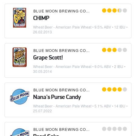
BLUE MOON BREWING COMPANY
CHIMP
Wheat Beer - American Pale Wheat
• 9.5% ABV • 12 IBU •
26.02.2013
BLUE MOON BREWING COMPANY
Grape Scott!
Wheat Beer - American Pale Wheat
• 9.0% ABV • 2 IBU •
30.05.2014
BLUE MOON BREWING COMPANY
Nana's Purse Candy
Wheat Beer - American Pale Wheat
• 5.1% ABV • 14 IBU •
25.07.2022
BLUE MOON BREWING COMPANY