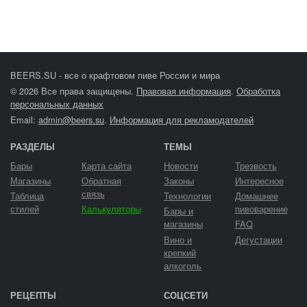
BEERS.SU - все о крафтовом пиве России и мира
© 2026 Все права защищены.
Правовая информация
.
Обработка
персональных данных
Email:
admin@beers.su
.
Информация для рекламодателей
РАЗДЕЛЫ
ТЕМЫ
Бары
Карта сайта
Новости
Трезвость
Магазины
Обратная
Законы
Интересное
связь
Таблица
Технологии
Домашнее
стилей
Калькуляторы
пивоварение
Бары и
магазины
FAQ
Вино и
Дегустации
крепкий
алкоголь
РЕЦЕПТЫ
СОЦСЕТИ