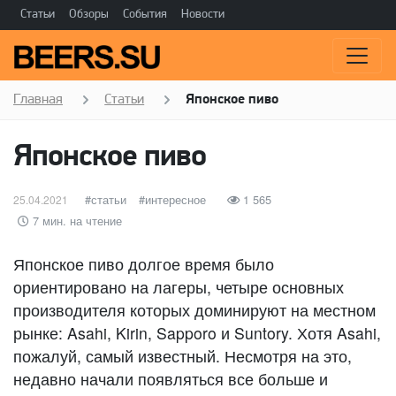
Статьи
Обзоры
События
Новости
Главная
Статьи
Японское пиво
Японское пиво
Опубликовано
категории
статьи
Метки
интересное
1 565
25.04.2021
7 мин. на чтение
Японское пиво долгое время было
ориентировано на лагеры, четыре основных
производителя которых доминируют на местном
рынке: Asahi, Kirin, Sapporo и Suntory. Хотя Asahi,
пожалуй, самый известный. Несмотря на это,
недавно начали появляться все больше и