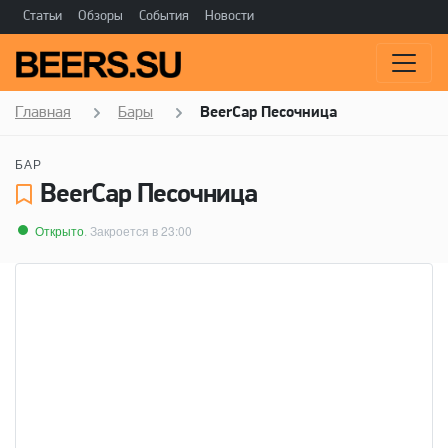
Статьи
Обзоры
События
Новости
Главная
Бары
BeerCap Песочница
БАР
BeerCap Песочница
Открыто
. Закроется в 23:00