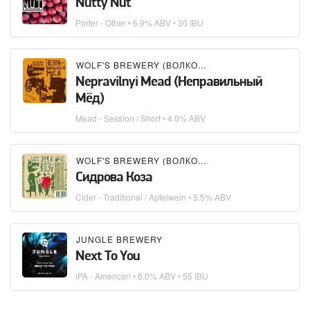
Nutty Nut
Porter - Other
• 6.9% ABV • 30 IBU
WOLF'S BREWERY (ВОЛКОВСКАЯ ПИВОВАРНЯ)
Nepravilnyi Mead (Неправильный
Мёд)
Mead - Session / Short
• 4.0% ABV
WOLF'S BREWERY (ВОЛКОВСКАЯ ПИВОВАРНЯ)
Сидрова Коза
Cider - Traditional / Apfelwein
• 5.5% ABV
JUNGLE BREWERY
Next To You
IPA - American
• 6.0% ABV • 55 IBU