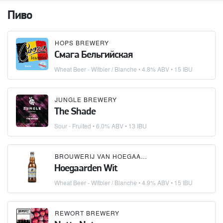
Пиво
HOPS BREWERY
Смага Бельгийская
Wheat Beer - Witbier / Blanche
• 4.8% ABV • 15 IBU
JUNGLE BREWERY
The Shade
Sour - Fruited
• 6.0% ABV • 13 IBU
BROUWERIJ VAN HOEGAARDEN
Hoegaarden Wit
Wheat Beer - Witbier / Blanche
• 4.9% ABV • 15 IBU
REWORT BREWERY