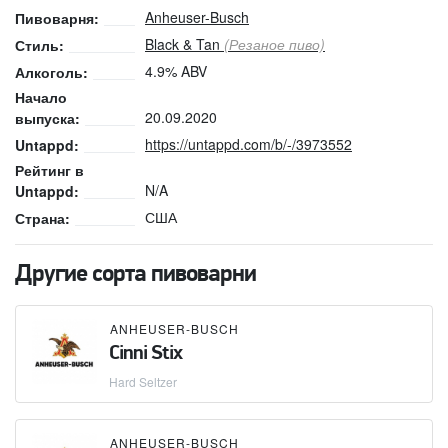
Anheuser-Busch
Пивоварня:
Black & Tan
(Резаное пиво)
Стиль:
4.9% ABV
Алкоголь:
Начало
20.09.2020
выпуска:
https://untappd.com/b/-/3973552
Untappd:
Рейтинг в
N/A
Untappd:
США
Страна:
Другие сорта пивоварни
ANHEUSER-BUSCH
Cinni Stix
Hard Seltzer
ANHEUSER-BUSCH