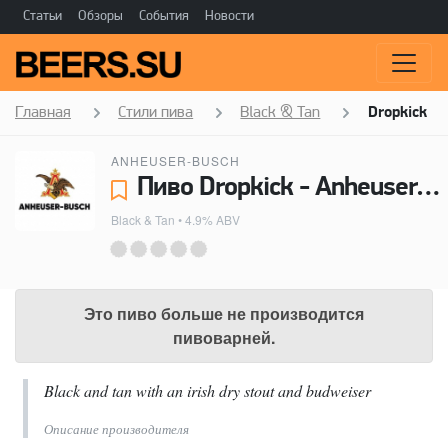
Статьи
Обзоры
События
Новости
Главная
Стили пива
Black & Tan
Dropkick
ANHEUSER-BUSCH
Пиво Dropkick - Anheuser-Busch
Black & Tan
• 4.9% ABV
Это пиво больше не производится
пивоварней.
Black and tan with an irish dry stout and budweiser
Описание производителя