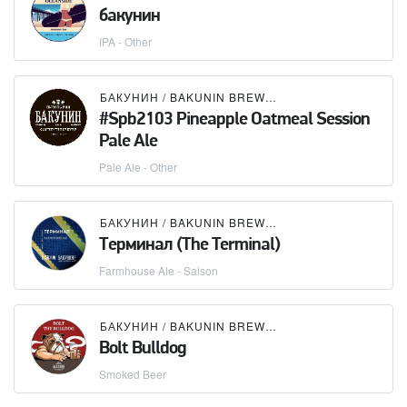
бакунин
IPA - Other
БАКУНИН / BAKUNIN BREWING CO.
#Spb2103 Pineapple Oatmeal Session
Pale Ale
Pale Ale - Other
БАКУНИН / BAKUNIN BREWING CO.
×
OXBOW BRE
Терминал (The Terminal)
Farmhouse Ale - Saison
БАКУНИН / BAKUNIN BREWING CO.
Bolt Bulldog
Smoked Beer