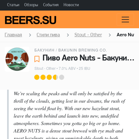
Статьи
Обзоры
События
Новости
Главная
Стили пива
Stout - Other
Aero Nuts
БАКУНИН / BAKUNIN BREWING CO.
Пиво Aero Nuts - Бакунин / Bakunin Brewing Co.
Stout - Other
• 7.0% ABV • 25 IBU
We’re scaling the peaks and will only be satisfied by the
thrill of the clouds, getting lost in our dreams, the rush of
seeing the world float by. With our new hazelnut stout,
leave the earth behind and launch into new, undefiled
atmospheres. Sometimes you gotta go big or go home.
AERO NUTS is a dense stout brewed with rye malt and
roast hazelnuts, giving an unmistakable depth to both