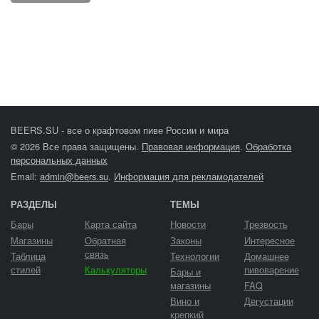
BEERS.SU - все о крафтовом пиве России и мира
© 2026 Все права защищены.
Правовая информация
.
Обработка
персональных данных
Email:
admin@beers.su
.
Информация для рекламодателей
РАЗДЕЛЫ
ТЕМЫ
Бары
Карта сайта
Новости
Трезвость
Магазины
Обратная
Законы
Интересное
связь
Таблица
Технологии
Домашнее
стилей
Калькуляторы
пивоварение
Бары и
магазины
FAQ
Вино и
Дегустации
крепкий