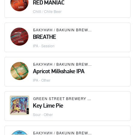
RED MANIAC
Chilli / Chile Beer
БАКУНИН / BAKUNIN BREWING CO.
BREATHE
IPA - Session
БАКУНИН / BAKUNIN BREWING CO.
Apricot Milkshake IPA
IPA - Other
GREEN STREET BREWERY
×
БАКУНИН / BAKUNIN 
Key Lime Pie
Sour - Other
БАКУНИН / BAKUNIN BREWING CO.