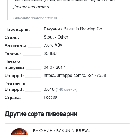
flavour and aroma.
Описание производителя
Бакунин / Bakunin Brewing Co.
Пивоварня:
Stout - Other
Стиль:
7.0% ABV
Алкоголь:
25 IBU
Горечь:
Начало
04.07.2017
выпуска:
https://untappd.com/b/-/2177558
Untappd:
Рейтинг в
3.618
Untappd:
(146 оценок)
Россия
Страна:
Другие сорта пивоварни
БАКУНИН / BAKUNIN BREWING CO.