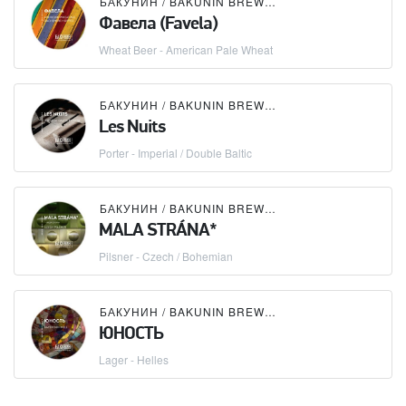
БАКУНИН / BAKUNIN BREWING CO.
Фавела (Favela)
Wheat Beer - American Pale Wheat
БАКУНИН / BAKUNIN BREWING CO.
Les Nuits
Porter - Imperial / Double Baltic
БАКУНИН / BAKUNIN BREWING CO.
MАLA STRÁNA*
Pilsner - Czech / Bohemian
БАКУНИН / BAKUNIN BREWING CO.
ЮНОСТЬ
Lager - Helles