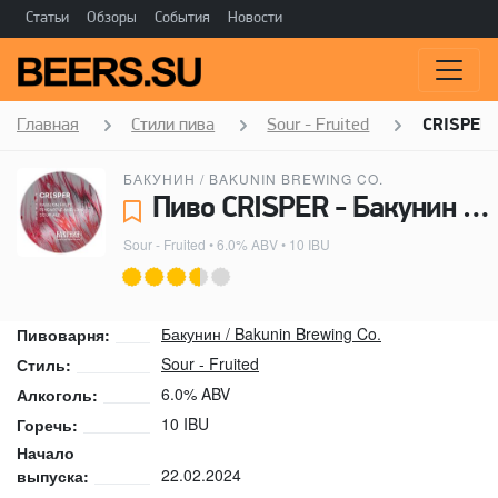
Статьи
Обзоры
События
Новости
Главная
Стили пива
Sour - Fruited
CRISPER
БАКУНИН / BAKUNIN BREWING CO.
Пиво CRISPER - Бакунин / Bakunin Brewing Co.
Sour - Fruited
• 6.0% ABV • 10 IBU
Бакунин / Bakunin Brewing Co.
Пивоварня:
Sour - Fruited
Стиль:
6.0% ABV
Алкоголь:
10 IBU
Горечь:
Начало
22.02.2024
выпуска: