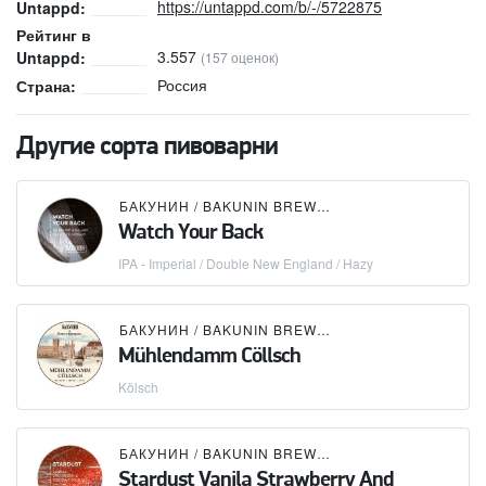
https://untappd.com/b/-/5722875
Untappd:
Рейтинг в
3.557
Untappd:
(157 оценок)
Россия
Страна:
Другие сорта пивоварни
БАКУНИН / BAKUNIN BREWING CO.
Watch Your Back
IPA - Imperial / Double New England / Hazy
БАКУНИН / BAKUNIN BREWING CO.
×
KARL & FRIE
Mühlendamm Cöllsch
Kölsch
БАКУНИН / BAKUNIN BREWING CO.
Stardust Vanila Strawberry And