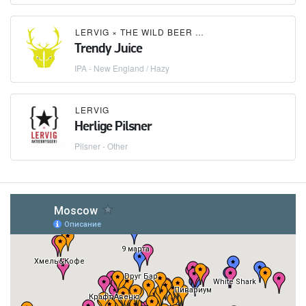
LERVIG
×
THE WILD BEER CO
Trendy Juice
IPA - New England / Hazy
LERVIG
Herlige Pilsner
Pilsner - Other