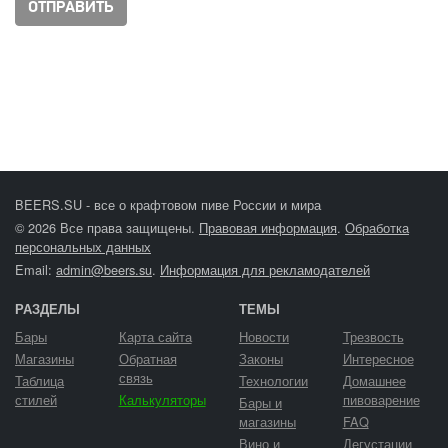
BEERS.SU - все о крафтовом пиве России и мира
© 2026 Все права защищены.
Правовая информация
.
Обработка
персональных данных
Email:
admin@beers.su
.
Информация для рекламодателей
РАЗДЕЛЫ
ТЕМЫ
Бары
Карта сайта
Новости
Трезвость
Магазины
Обратная
Законы
Интересное
связь
Таблица
Технологии
Домашнее
стилей
Калькуляторы
пивоварение
Бары и
магазины
FAQ
Вино и
Дегустации