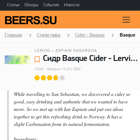
Статьи
Обзоры
События
Новости
Главная
Стили пива
Cider - Basque
Basque C
LERVIG
×
ZAPIAIN SAGARDOA
Сидр Basque Cider - Lervig, Zapiain Sagardoa
Cider - Basque
• 6.0% ABV
While travelling to San Sebastian, we discovered a cider so
good, easy drinking and authentic that we wanted to have
more. So we met up with Ian Zapiain and put our ideas
together to get this refreshing drink to Norway. It has a
slight Carbonation from its natural fermentation.
Ingredients: