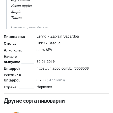
Pecan apples
Maple
Tolosa
Описание производителя
Lervig
×
Zapiain Sagardoa
Пивоварни:
Cider - Basque
Стиль:
6.0% ABV
Алкоголь:
Начало
30.01.2019
выпуска:
https://untappd.com/b/-/3058538
Untappd:
Рейтинг в
3.736
Untappd:
(647 оценок)
Норвегия
Страна:
Другие сорта пивоварни