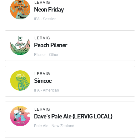
LERVIG
Neon Friday
IPA - Session
LERVIG
Peach Pilsner
Pilsner - Other
LERVIG
Simcoe
IPA - American
LERVIG
Dave's Pale Ale {LERVIG LOCAL}
Pale Ale - New Zealand