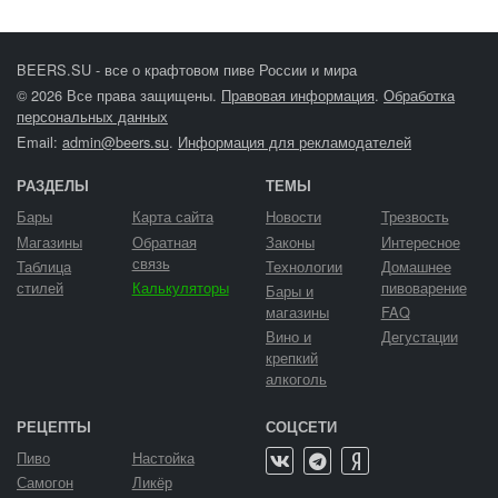
BEERS.SU - все о крафтовом пиве России и мира
© 2026 Все права защищены.
Правовая информация
.
Обработка
персональных данных
Email:
admin@beers.su
.
Информация для рекламодателей
РАЗДЕЛЫ
ТЕМЫ
Бары
Карта сайта
Новости
Трезвость
Магазины
Обратная
Законы
Интересное
связь
Таблица
Технологии
Домашнее
стилей
Калькуляторы
пивоварение
Бары и
магазины
FAQ
Вино и
Дегустации
крепкий
алкоголь
РЕЦЕПТЫ
СОЦСЕТИ
Пиво
Настойка
Самогон
Ликёр