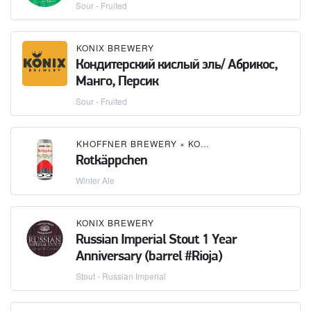
Sour - Fruited
KONIX BREWERY
Кондитерский кислый эль/ Абрикос,
Манго, Персик
Sour - Fruited
KHOFFNER BREWERY
×
KONIX BREWERY
Rotkäppchen
Winter Ale
KONIX BREWERY
Russian Imperial Stout 1 Year
Anniversary (barrel #Rioja)
Stout - Russian Imperial