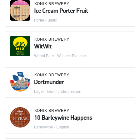
KONIX BREWERY
Ice Cream Porter Fruit
Porter - Baltic
KONIX BREWERY
WitWit
Wheat Beer - Witbier / Blanche
KONIX BREWERY
Dortmunder
Lager - Dortmunder / Export
KONIX BREWERY
10 Barleywine Happens
Barleywine - English