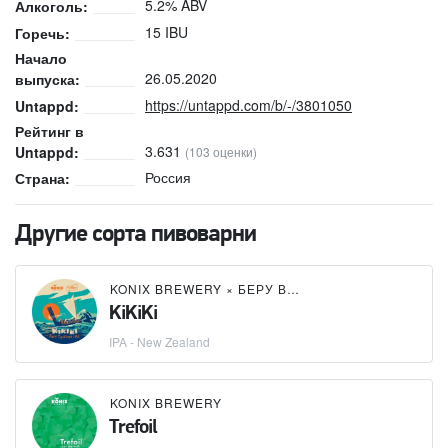
5.2% ABV
Алкоголь:
15 IBU
Горечь:
Начало
26.05.2020
выпуска:
https://untappd.com/b/-/3801050
Untappd:
Рейтинг в
3.631
Untappd:
(103 оценки)
Россия
Страна:
Другие сорта пивоварни
KONIX BREWERY
×
БЕРУ ВЫХОДНОЙ
KiKiKi
IPA - New Zealand
KONIX BREWERY
Trefoil