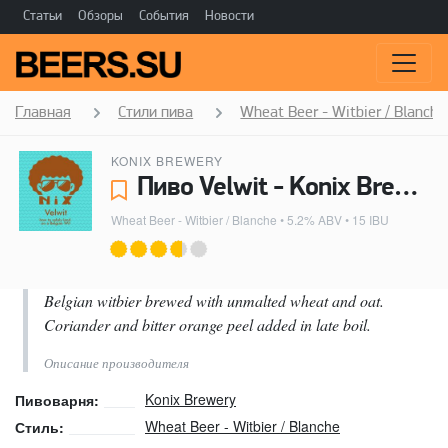
Статьи
Обзоры
События
Новости
Главная
Стили пива
Wheat Beer - Witbier / Blanche
KONIX BREWERY
Пиво Velwit - Konix Brewery
Wheat Beer - Witbier / Blanche
• 5.2% ABV • 15 IBU
Belgian witbier brewed with unmalted wheat and oat.
Coriander and bitter orange peel added in late boil.
Описание производителя
Konix Brewery
Пивоварня:
Wheat Beer - Witbier / Blanche
Стиль: