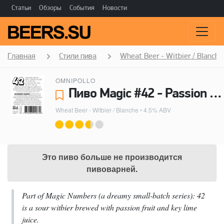
Статьи
Обзоры
События
Новости
Главная
Стили пива
Wheat Beer - Witbier / Blanche
OMNIPOLLO
Пиво Magic #42 - Passion Fruit and Key Lime Wit - Omnipollo
Wheat Beer - Witbier / Blanche
• 4.5% ABV
Это пиво больше не производится
пивоварней.
Part of Magic Numbers (a dreamy small-batch series): 42
is a sour witbier brewed with passion fruit and key lime
juice.