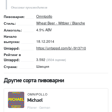
Описание производителя
Omnipollo
Пивоварня:
Wheat Beer - Witbier / Blanche
Стиль:
4.5% ABV
Алкоголь:
Начало
18.12.2014
выпуска:
https://untappd.com/b/-/913710
Untappd:
Рейтинг в
3.592
Untappd:
(3504 оценки)
Швеция
Страна:
Другие сорта пивоварни
OMNIPOLLO
Michael
Pilsner - German