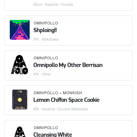
Stout - Imperial / Double
OMNIPOLLO
Shploing!!
IPA - Milkshake
OMNIPOLLO
Omnipollo My Other Berrisan
IPA - Other
OMNIPOLLO
×
MONKISH
Lemon Chiffon Space Cookie
IPA - Imperial / Double Milkshake
OMNIPOLLO
Cleansing White