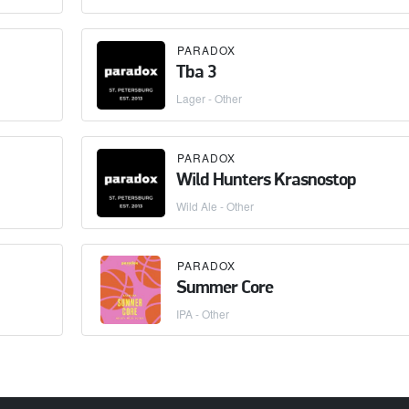
PARADOX
Tba 3
Lager - Other
PARADOX
Wild Hunters Krasnostop
Wild Ale - Other
PARADOX
Summer Core
IPA - Other