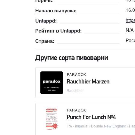
Горечь:
16.
Начало выпуска:
http
Untappd:
N/A
Рейтинг в Untappd:
Рос
Страна:
Другие сорта пивоварни
PARADOX
Rauchbier Marzen
Rauchbier
PARADOX
Punch For Lunch №4
IPA - Imperial / Double New England / Ha