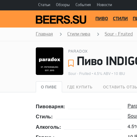
Статьи
Обзоры
События
Новости
ПИВО
СТИЛИ
П
Главная
Стили пива
Sour - Fruited
PARADOX
Пиво INDIG
Sour - Fruited
• 4.5% ABV • 10 IBU
О ПИВЕ
ГДЕ КУПИТЬ
ОСТАВИТЬ ОТЗ
Par
Пивоварня:
Sour
Стиль:
4.5
Алкоголь:
10 