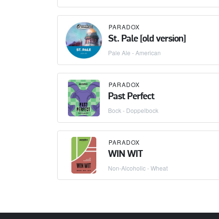
PARADOX
St. Pale [old version]
Pale Ale - American
PARADOX
Past Perfect
Bock - Doppelbock
PARADOX
WIN WIT
Non-Alcoholic - Wheat