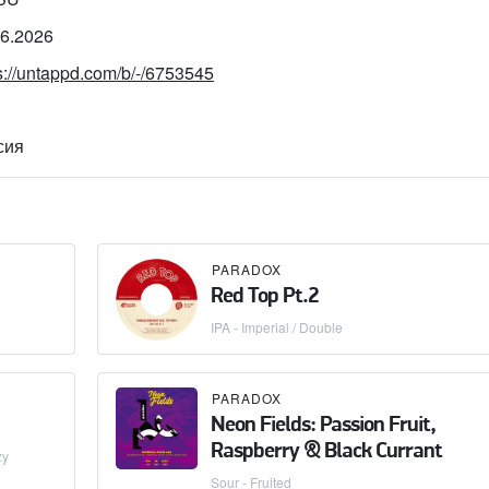
06.2026
s://untappd.com/b/-/6753545
сия
PARADOX
Red Top Pt.2
IPA - Imperial / Double
PARADOX
Neon Fields: Passion Fruit,
Raspberry & Black Currant
zy
Sour - Fruited