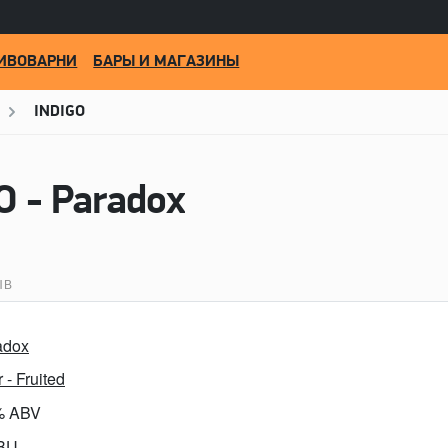
ИВОВАРНИ
БАРЫ И МАГАЗИНЫ
INDIGO
O - Paradox
ЫВ
adox
 - Fruited
% ABV
IBU