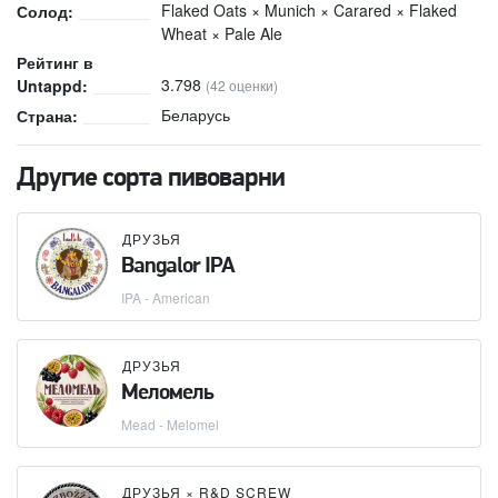
Flaked Oats × Munich × Carared × Flaked
Солод:
Wheat × Pale Ale
Рейтинг в
3.798
Untappd:
(42 оценки)
Беларусь
Страна:
Другие сорта пивоварни
ДРУЗЬЯ
Bangalor IPA
IPA - American
ДРУЗЬЯ
Меломель
Mead - Melomel
ДРУЗЬЯ
×
R&D SCREW