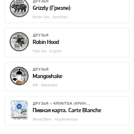
ДРУЗЬЯ
Grizzly (Гризли)
Brown Ale - American
ДРУЗЬЯ
Robin Hood
Pale Ale - English
ДРУЗЬЯ
Mangoshake
IPA - Milkshake
ДРУЗЬЯ
×
KRINITSA (КРИНИЦА)
Пивная карта. Carte Blanche
Wheat Beer - Hopfenweisse