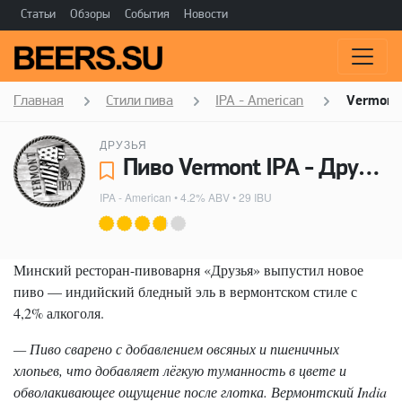
Статьи
Обзоры
События
Новости
Главная
Стили пива
IPA - American
Vermont
ДРУЗЬЯ
Пиво Vermont IPA - Друзья
IPA - American
• 4.2% ABV • 29 IBU
Минский ресторан-пивоварня «Друзья» выпустил новое
пиво — индийский бледный эль в вермонтском стиле с
4,2% алкоголя.
— Пиво сварено с добавлением овсяных и пшеничных
хлопьев, что добавляет лёгкую туманность в цвете и
обволакивающее ощущение после глотка. Вермонтский India