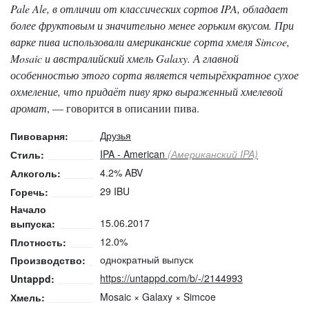
Pale Ale, в отличии от классических сортов IPA, обладает
более фруктовым и значительно менее горьким вкусом. При
варке пива использовали американские сорта хмеля Simcoe,
Mosaic и австралийский хмель Galaxy. А главной
особенностью этого сорта является четырёхкратное сухое
охмеление, что придаёт пиву ярко выраженный хмелевой
аромат
, — говорится в описании пива.
Друзья
Пивоварня:
IPA - American
(Американский IPA)
Стиль:
4.2% ABV
Алкоголь:
29 IBU
Горечь:
Начало
15.06.2017
выпуска:
12.0%
Плотность:
однократный выпуск
Производство:
https://untappd.com/b/-/2144993
Untappd:
Mosaic × Galaxy × Simcoe
Хмель: