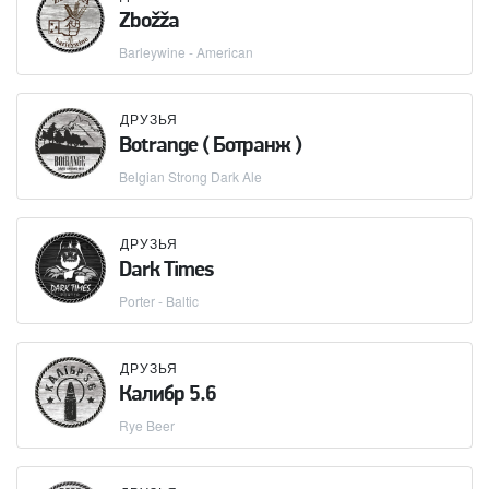
Zbožža
Barleywine - American
ДРУЗЬЯ
Botrange ( Ботранж )
Belgian Strong Dark Ale
ДРУЗЬЯ
Dark Times
Porter - Baltic
ДРУЗЬЯ
Калибр 5.6
Rye Beer