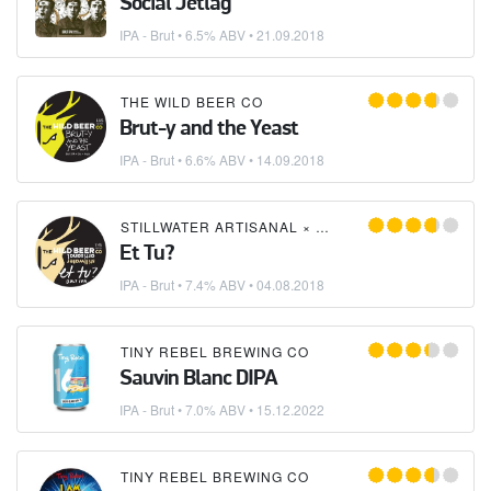
Social Jetlag
IPA - Brut
• 6.5% ABV •
21.09.2018
THE WILD BEER CO
Brut-y and the Yeast
IPA - Brut
• 6.6% ABV •
14.09.2018
STILLWATER ARTISANAL
×
THE WILD BEER CO
Et Tu?
IPA - Brut
• 7.4% ABV •
04.08.2018
TINY REBEL BREWING CO
Sauvin Blanc DIPA
IPA - Brut
• 7.0% ABV •
15.12.2022
TINY REBEL BREWING CO