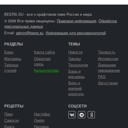
BEERS.SU - все о крафтовом пиве России и мира
© 2026 Все права защищены.
Правовая информация
.
Обработка
персональных данных
Email:
admin@beers.su
.
Информация для рекламодателей
РАЗДЕЛЫ
ТЕМЫ
Бары
Карта сайта
Новости
Трезвость
Магазины
Обратная
Законы
Интересное
связь
Таблица
Технологии
Домашнее
стилей
Калькуляторы
пивоварение
Бары и
магазины
FAQ
Вино и
Дегустации
крепкий
алкоголь
РЕЦЕПТЫ
СОЦСЕТИ
Пиво
Настойка
Самогон
Ликёр
Брага
Наливка