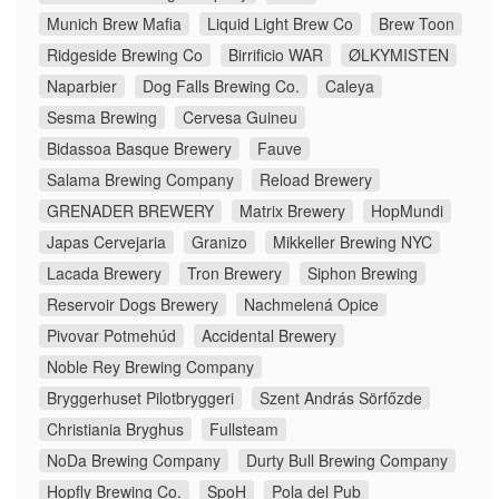
Munich Brew Mafia
Liquid Light Brew Co
Brew Toon
Ridgeside Brewing Co
Birrificio WAR
ØLKYMISTEN
Naparbier
Dog Falls Brewing Co.
Caleya
Sesma Brewing
Cervesa Guineu
Bidassoa Basque Brewery
Fauve
Salama Brewing Company
Reload Brewery
GRENADER BREWERY
Matrix Brewery
HopMundi
Japas Cervejaria
Granizo
Mikkeller Brewing NYC
Lacada Brewery
Tron Brewery
Siphon Brewing
Reservoir Dogs Brewery
Nachmelená Opice
Pivovar Potmehúd
Accidental Brewery
Noble Rey Brewing Company
Bryggerhuset Pilotbryggeri
Szent András Sörfőzde
Christiania Bryghus
Fullsteam
NoDa Brewing Company
Durty Bull Brewing Company
Hopfly Brewing Co.
SpoH
Pola del Pub