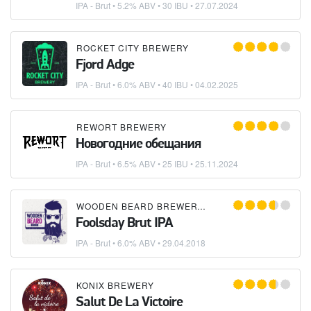
IPA - Brut
• 5.2% ABV • 30 IBU •
27.07.2024
ROCKET CITY BREWERY
Fjord Adge
IPA - Brut
• 6.0% ABV • 40 IBU •
04.02.2025
REWORT BREWERY
Новогодние обещания
IPA - Brut
• 6.5% ABV • 25 IBU •
25.11.2024
WOODEN BEARD BREWERY
×
LIS BREW
×
MAGER 
Foolsday Brut IPA
IPA - Brut
• 6.0% ABV •
29.04.2018
KONIX BREWERY
Salut De La Victoire