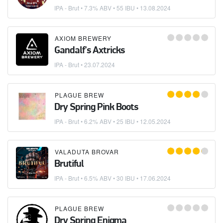
IPA - Brut
• 7.3% ABV • 55 IBU •
13.08.2024
AXIOM BREWERY
Gandalf's Axtricks
IPA - Brut
•
23.07.2024
PLAGUE BREW
Dry Spring Pink Boots
IPA - Brut
• 6.2% ABV • 25 IBU •
12.05.2024
VALADUTA BROVAR
Brutiful
IPA - Brut
• 6.5% ABV • 30 IBU •
17.06.2024
PLAGUE BREW
Dry Spring Enigma