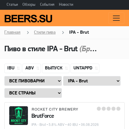
Статьи
Обзоры
События
Новости
Главная
Стили пива
IPA - Brut
Пиво в стиле
IPA - Brut
(Брют IPA)
IBU
ABV
ВЫПУСК
UNTAPPD
ROCKET CITY BREWERY
BrutForce
IPA - Brut
• 5.8% ABV • 40 IBU •
06.08.2026