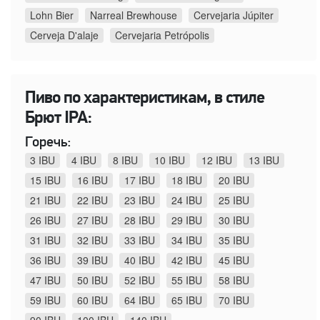
Lohn Bier
Narreal Brewhouse
Cervejaria Júpiter
Cerveja D'alaje
Cervejaria Petrópolis
Пиво по характеристикам, в стиле
Брют IPA:
Горечь:
3 IBU
4 IBU
8 IBU
10 IBU
12 IBU
13 IBU
15 IBU
16 IBU
17 IBU
18 IBU
20 IBU
21 IBU
22 IBU
23 IBU
24 IBU
25 IBU
26 IBU
27 IBU
28 IBU
29 IBU
30 IBU
31 IBU
32 IBU
33 IBU
34 IBU
35 IBU
36 IBU
39 IBU
40 IBU
42 IBU
45 IBU
47 IBU
50 IBU
52 IBU
55 IBU
58 IBU
59 IBU
60 IBU
64 IBU
65 IBU
70 IBU