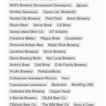
Wolf's Brewery (Волковская Пивоварня)
Друзья
Krinitsa (Криница)
Таркос (ex. BrewLab)
Rocket City Brewery
Pivot Point
Axiom Brewery
Rock'n'Beer
Varvar Brew
LiS Brew
Goose Island Beer Co.
4IT 6r3w3ry
Firestone Walker
Plague Brew
Cloudwater
Perennial Artisan Ales
Magic Rock Brewing
Jonathan Brewpub
Stone Brewing
Stone Brewing Berlin
Kyiv Local Brewery
Andrii's Brew
Odd Brew
D.Kit Family Brewery
ProArt Brewery
PinkGumBoots
Сибирская пивоварня Йохохо
Кант
Горьковская пивоварня
Barbudos
BrewDog USA
Collective Arts Brewing
Copper Head
2 Barrels Brewery
TALEA Beer Co.
Offshoot Beer Co.
The Wild Beer Co
Киты и Совы