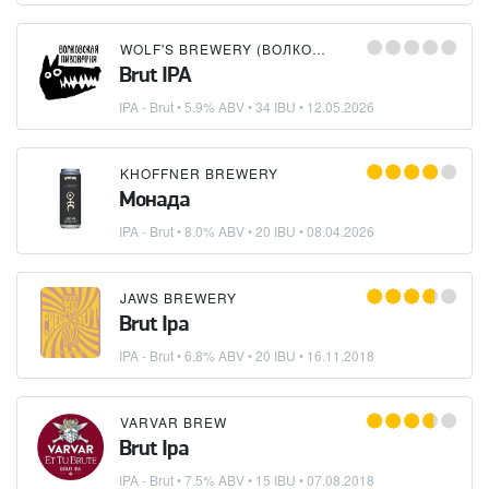
WOLF'S BREWERY (ВОЛКОВСКАЯ ПИВОВАРНЯ)
Brut IPA
IPA - Brut
• 5.9% ABV • 34 IBU •
12.05.2026
KHOFFNER BREWERY
Монада
IPA - Brut
• 8.0% ABV • 20 IBU •
08.04.2026
JAWS BREWERY
Brut Ipa
IPA - Brut
• 6.8% ABV • 20 IBU •
16.11.2018
VARVAR BREW
Brut Ipa
IPA - Brut
• 7.5% ABV • 15 IBU •
07.08.2018