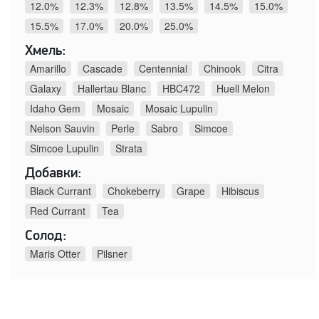
12.0%
12.3%
12.8%
13.5%
14.5%
15.0%
15.5%
17.0%
20.0%
25.0%
Хмель:
Amarillo
Cascade
Centennial
Chinook
Citra
Galaxy
Hallertau Blanc
HBC472
Huell Melon
Idaho Gem
Mosaic
Mosaic Lupulin
Nelson Sauvin
Perle
Sabro
Simcoe
Simcoe Lupulin
Strata
Добавки:
Black Currant
Chokeberry
Grape
Hibiscus
Red Currant
Tea
Солод:
Maris Otter
Pilsner