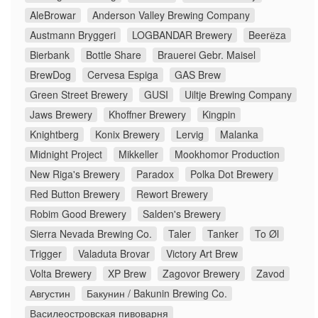
AleBrowar
Anderson Valley Brewing Company
Austmann Bryggeri
LOGBANDAR Brewery
Beerёza
Bierbank
Bottle Share
Brauerei Gebr. Maisel
BrewDog
Cervesa Espiga
GAS Brew
Green Street Brewery
GUSI
Uiltje Brewing Company
Jaws Brewery
Khoffner Brewery
Kingpin
Knightberg
Konix Brewery
Lervig
Malanka
Midnight Project
Mikkeller
Mookhomor Production
New Riga's Brewery
Paradox
Polka Dot Brewery
Red Button Brewery
Rewort Brewery
Robim Good Brewery
Salden's Brewery
Sierra Nevada Brewing Co.
Taler
Tanker
To Øl
Trigger
Valaduta Brovar
Victory Art Brew
Volta Brewery
XP Brew
Zagovor Brewery
Zavod
Августин
Бакунин / Bakunin Brewing Co.
Василеостровская пивоварня