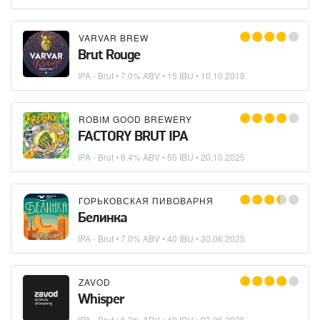
VARVAR BREW
Brut Rouge
IPA - Brut
• 7.0% ABV • 15 IBU •
10.10.2018
ROBIM GOOD BREWERY
FACTORY BRUT IPA
IPA - Brut
• 6.4% ABV • 55 IBU •
20.10.2025
ГОРЬКОВСКАЯ ПИВОВАРНЯ
Белинка
IPA - Brut
• 7.0% ABV • 40 IBU •
30.06.2025
ZAVOD
Whisper
IPA - Brut
• 6.3% ABV • 40 IBU •
03.06.2025