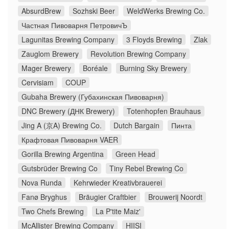
AbsurdBrew
Sozhski Beer
WeldWerks Brewing Co.
Частная Пивоварня ПетровичЪ
Lagunitas Brewing Company
3 Floyds Brewing
Zlak
Zauglom Brewery
Revolution Brewing Company
Mager Brewery
Boréale
Burning Sky Brewery
Cervisiam
COUP
Gubaha Brewery (Губахинская Пивоварня)
DNC Brewery (ДНК Brewery)
Totenhopfen Brauhaus
Jing A (京A) Brewing Co.
Dutch Bargain
Пинта
Крафтовая Пивоварня VAER
Gorilla Brewing Argentina
Green Head
Gutsbrüder Brewing Co
Tiny Rebel Brewing Co
Nova Runda
Kehrwieder Kreativbrauerei
Fanø Bryghus
Bräugier Craftbier
Brouwerij Noordt
Two Chefs Brewing
La P'tite Maiz'
McAllister Brewing Company
HIISI