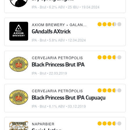
IPA - Brut
• 6.2% ABV • 25 IBU •
19.04.2024
AXIOM BREWERY
×
GALANTSKÝ REMESELNÝ PIVOVAR GALGAN
GAndalfs AXtrick
IPA - Brut
• 5.8% ABV •
12.04.2024
CERVEJARIA PETRÓPOLIS
Black Princess Brut IPA
IPA - Brut
•
22.03.2019
CERVEJARIA PETRÓPOLIS
Black Princess Brut IPA Cupuaçu
IPA - Brut
• 6.1% ABV •
03.12.2019
NAPARBIER