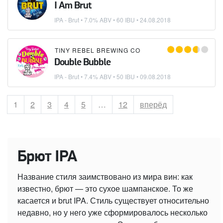
I Am Brut
IPA - Brut
• 7.0% ABV • 60 IBU •
24.08.2018
TINY REBEL BREWING CO
Double Bubble
IPA - Brut
• 7.4% ABV • 50 IBU •
09.08.2018
Страница
1
Страница
2
Страница
3
Страница
4
Страница
5
…
Страница
12
вперёд
Брют IPA
Название стиля заимствовано из мира вин: как
известно, брют — это сухое шампанское. То же
касается и brut IPA. Стиль существует относительно
недавно, но у него уже сформировалось несколько