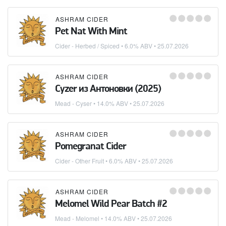
ASHRAM CIDER
Pet Nat With Mint
Cider - Herbed / Spiced
• 6.0% ABV •
25.07.2026
ASHRAM CIDER
Cyzer из Антоновки (2025)
Mead - Cyser
• 14.0% ABV •
25.07.2026
ASHRAM CIDER
Pomegranat Cider
Cider - Other Fruit
• 6.0% ABV •
25.07.2026
ASHRAM CIDER
Melomel Wild Pear Batch #2
Mead - Melomel
• 14.0% ABV •
25.07.2026