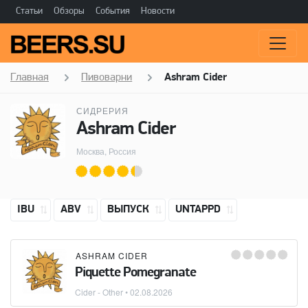
Статьи
Обзоры
События
Новости
Главная
Пивоварни
Ashram Cider
СИДРЕРИЯ
Ashram Cider
Москва, Россия
IBU
ABV
ВЫПУСК
UNTAPPD
ASHRAM CIDER
Piquette Pomegranate
Cider - Other
•
02.08.2026