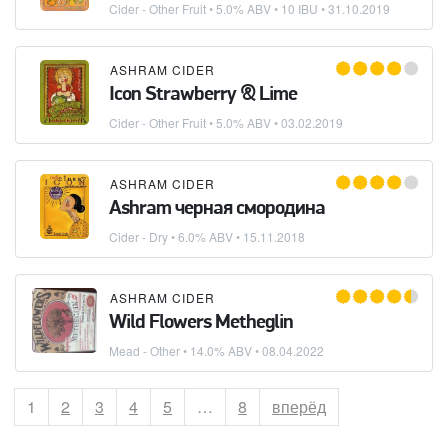
Cider - Other Fruit
• 5.0% ABV • 10 IBU •
31.10.2019
ASHRAM CIDER
Icon Strawberry & Lime
Cider - Other Fruit
• 5.0% ABV •
03.02.2019
ASHRAM CIDER
Ashram черная смородина
Cider - Dry
• 6.0% ABV •
15.11.2018
ASHRAM CIDER
Wild Flowers Metheglin
Mead - Other
• 14.0% ABV •
08.04.2022
Страница
1
Страница
2
Страница
3
Страница
4
Страница
5
…
Страница
8
вперёд