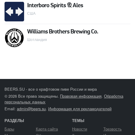
Interboro Spirits & Ales
США
Williams Brothers Brewing Co.
Шотландия
BEERS.SU - все о крафтовом пиве России и мира
© 2026 Все права защищены.
Правовая информация
.
Обработка
персональных данных
Email:
admin@beers.su
.
Информация для рекламодателей
РАЗДЕЛЫ
ТЕМЫ
Бары
Карта сайта
Новости
Трезвость