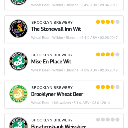
Wheat Beer - Witbier / Blanche
• 5.4% ABV •
29.04.2017
BROOKLYN BREWERY
The Stonewall Inn Wit
Wheat Beer - Witbier / Blanche
• 5.4% ABV •
02.06.2017
BROOKLYN BREWERY
Mise En Place Wit
Wheat Beer - Witbier / Blanche
• 4.8% ABV •
02.06.2019
BROOKLYN BREWERY
Brooklyner Wheat Beer
Wheat Beer - Hefeweizen
• 5.1% ABV •
03.01.2014
BROOKLYN BREWERY
Buschenshank Weissbier