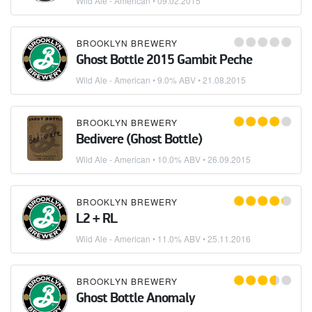
Wild Ale - American
•
09.02.2015
BROOKLYN BREWERY
Ghost Bottle 2015 Gambit Peche
Wild Ale - American
• 9.0% ABV •
21.08.2015
BROOKLYN BREWERY
Bedivere (Ghost Bottle)
Wild Ale - American
• 10.0% ABV •
26.09.2015
BROOKLYN BREWERY
L2 + RL
Wild Ale - American
• 11.0% ABV •
25.11.2016
BROOKLYN BREWERY
Ghost Bottle Anomaly