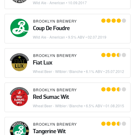
Wild Ale - American
•
10.09.2017
BROOKLYN BREWERY
Coup De Foudre
Wild Ale - American
• 9.5% ABV •
02.07.2019
BROOKLYN BREWERY
Fiat Lux
Wheat Beer - Witbier / Blanche
• 6.1% ABV •
25.07.2012
BROOKLYN BREWERY
Red Sumac Wit
Wheat Beer - Witbier / Blanche
• 6.5% ABV •
01.08.2015
BROOKLYN BREWERY
Tangerine Wit