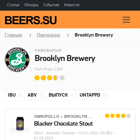
Статьи
Обзоры
События
Новости
Главная
Пивоварни
Brooklyn Brewery
ПИВОВАРНЯ
Brooklyn Brewery
Нью-Йорк, США
IBU
ABV
ВЫПУСК
UNTAPPD
OMNIPOLLO
×
BROOKLYN BREWERY
Blacker Chocolate Stout
Stout - Imperial / Double
• 10.0% ABV • 65 IBU •
21.05.2024