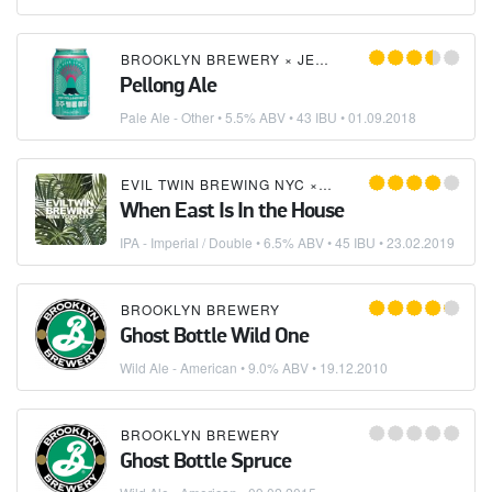
BROOKLYN BREWERY
×
JEJU BEER COMPANY
Pellong Ale
Pale Ale - Other
• 5.5% ABV • 43 IBU •
01.09.2018
EVIL TWIN BREWING NYC
×
THREES BREWING
×
A
When East Is In the House
IPA - Imperial / Double
• 6.5% ABV • 45 IBU •
23.02.2019
BROOKLYN BREWERY
Ghost Bottle Wild One
Wild Ale - American
• 9.0% ABV •
19.12.2010
BROOKLYN BREWERY
Ghost Bottle Spruce