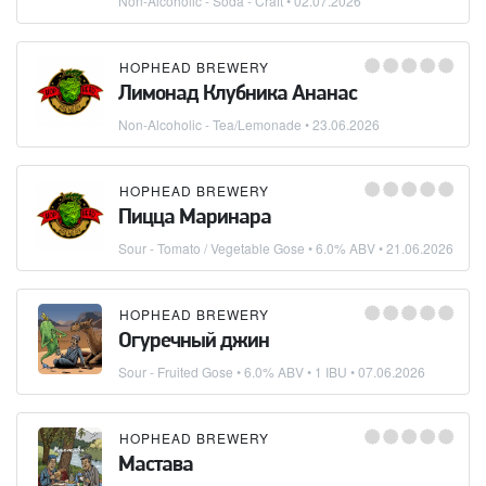
Non-Alcoholic - Soda - Craft
•
02.07.2026
HOPHEAD BREWERY
Лимонад Клубника Ананас
Non-Alcoholic - Tea/Lemonade
•
23.06.2026
HOPHEAD BREWERY
Пицца Маринара
Sour - Tomato / Vegetable Gose
• 6.0% ABV •
21.06.2026
HOPHEAD BREWERY
Огуречный джин
Sour - Fruited Gose
• 6.0% ABV • 1 IBU •
07.06.2026
HOPHEAD BREWERY
Мастава