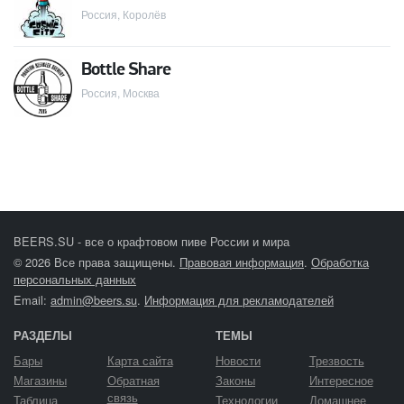
Россия, Королёв
Bottle Share
Россия, Москва
BEERS.SU - все о крафтовом пиве России и мира
© 2026 Все права защищены.
Правовая информация
.
Обработка
персональных данных
Email:
admin@beers.su
.
Информация для рекламодателей
РАЗДЕЛЫ
ТЕМЫ
Бары
Карта сайта
Новости
Трезвость
Магазины
Обратная
Законы
Интересное
связь
Таблица
Технологии
Домашнее