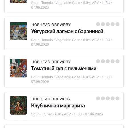
Sour - Tomato / Vegetable Gose
• 6.0% ABV • 1 IBU •
07.06.2026
HOPHEAD BREWERY
Уйгурский лагман с бараниной
Sour - Tomato / Vegetable Gose
• 6.0% ABV • 1 IBU •
07.06.2026
HOPHEAD BREWERY
Томатный суп с пельменями
Sour - Tomato / Vegetable Gose
• 6.0% ABV • 1 IBU •
07.06.2026
HOPHEAD BREWERY
Клубничная маргарита
Sour - Fruited
• 6.0% ABV • 1 IBU •
07.06.2026