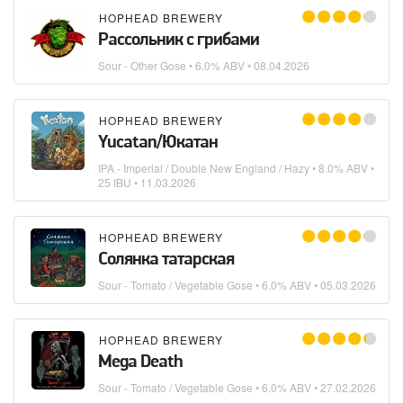
HOPHEAD BREWERY
Рассольник с грибами
Sour - Other Gose
• 6.0% ABV •
08.04.2026
HOPHEAD BREWERY
Yucatan/Юкатан
IPA - Imperial / Double New England / Hazy
• 8.0% ABV •
25 IBU •
11.03.2026
HOPHEAD BREWERY
Солянка татарская
Sour - Tomato / Vegetable Gose
• 6.0% ABV •
05.03.2026
HOPHEAD BREWERY
Mega Death
Sour - Tomato / Vegetable Gose
• 6.0% ABV •
27.02.2026