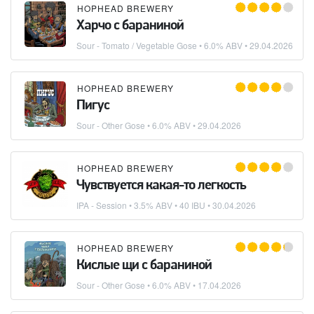
HOPHEAD BREWERY
Харчо с бараниной
Sour - Tomato / Vegetable Gose
• 6.0% ABV •
29.04.2026
HOPHEAD BREWERY
Пигус
Sour - Other Gose
• 6.0% ABV •
29.04.2026
HOPHEAD BREWERY
Чувствуется какая-то легкость
IPA - Session
• 3.5% ABV • 40 IBU •
30.04.2026
HOPHEAD BREWERY
Кислые щи с бараниной
Sour - Other Gose
• 6.0% ABV •
17.04.2026