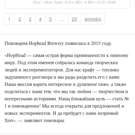
Sour - Other Gose
• 6.0% ABV • 5 IBU •
21.01.2026
Страница
1
Страница
2
Страница
3
Страница
4
Страница
5
…
Страница
20
вперёд
Пивоварня Hophead Brewery появилась в 2015 году.
«HopHead — самая острая форма привязанности к пивному
миру. Под этим именем собралась команда творческих
людей и экспериментаторов. Для нас крафт — топливо
задушевного разговора и мы рады разделить его с вами.
Наша миссия варить интересное и душевное пиво, а также
поделиться с вами тем, что мы так любим — творчеством и
интересными историями. Наша ближайшая цель — стать №
1 в пивоварении! Мы всегда открыты для предложений и
новых экспериментов. И да пребудет с нами незримый
Хоп», — заявляют пивовары.