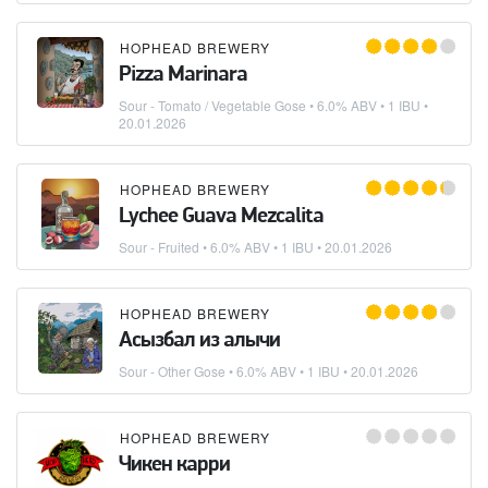
HOPHEAD BREWERY
Pizza Marinara
Sour - Tomato / Vegetable Gose
• 6.0% ABV • 1 IBU •
20.01.2026
HOPHEAD BREWERY
Lychee Guava Mezcalita
Sour - Fruited
• 6.0% ABV • 1 IBU •
20.01.2026
HOPHEAD BREWERY
Асызбал из алычи
Sour - Other Gose
• 6.0% ABV • 1 IBU •
20.01.2026
HOPHEAD BREWERY
Чикен карри