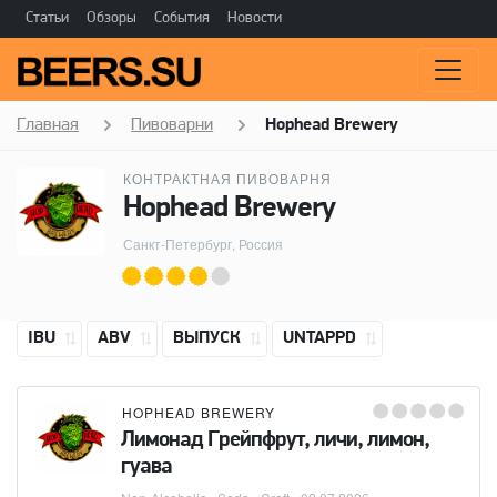
Статьи
Обзоры
События
Новости
Главная
Пивоварни
Hophead Brewery
КОНТРАКТНАЯ ПИВОВАРНЯ
Hophead Brewery
Санкт-Петербург, Россия
IBU
ABV
ВЫПУСК
UNTAPPD
HOPHEAD BREWERY
Лимонад Грейпфрут, личи, лимон,
гуава