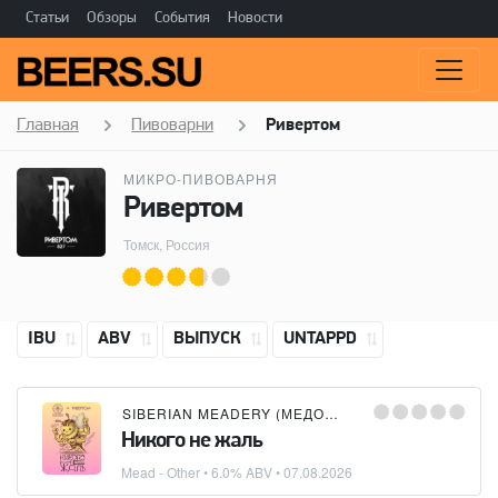
Статьи
Обзоры
События
Новости
Главная
Пивоварни
Ривертом
МИКРО-ПИВОВАРНЯ
Ривертом
Томск, Россия
IBU
ABV
ВЫПУСК
UNTAPPD
SIBERIAN MEADERY (МЕДОВАРНЯ МЕДА СИБИРИ)
Никого не жаль
Mead - Other
• 6.0% ABV •
07.08.2026