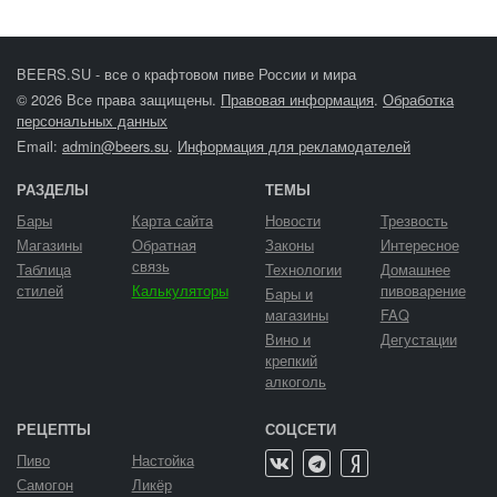
BEERS.SU - все о крафтовом пиве России и мира
© 2026 Все права защищены.
Правовая информация
.
Обработка
персональных данных
Email:
admin@beers.su
.
Информация для рекламодателей
РАЗДЕЛЫ
ТЕМЫ
Бары
Карта сайта
Новости
Трезвость
Магазины
Обратная
Законы
Интересное
связь
Таблица
Технологии
Домашнее
стилей
Калькуляторы
пивоварение
Бары и
магазины
FAQ
Вино и
Дегустации
крепкий
алкоголь
РЕЦЕПТЫ
СОЦСЕТИ
Пиво
Настойка
Самогон
Ликёр