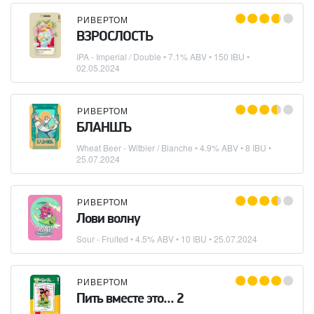
РИВЕРТОМ
ВЗРОСЛОСТЬ
IPA - Imperial / Double
• 7.1% ABV • 150 IBU •
02.05.2024
РИВЕРТОМ
БЛАНШЪ
Wheat Beer - Witbier / Blanche
• 4.9% ABV • 8 IBU •
25.07.2024
РИВЕРТОМ
Лови волну
Sour - Fruited
• 4.5% ABV • 10 IBU •
25.07.2024
РИВЕРТОМ
Пить вместе это... 2