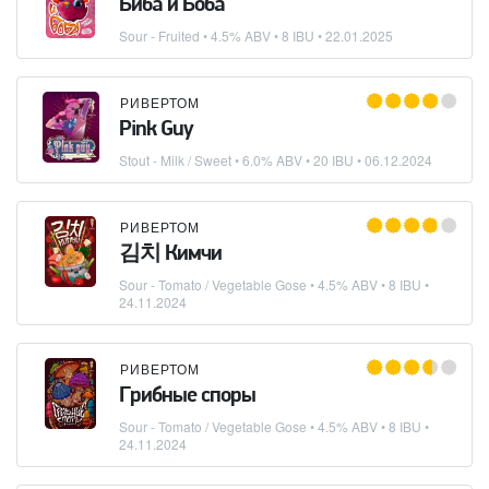
Биба и Боба
Sour - Fruited
• 4.5% ABV • 8 IBU •
22.01.2025
РИВЕРТОМ
Pink Guy
Stout - Milk / Sweet
• 6.0% ABV • 20 IBU •
06.12.2024
РИВЕРТОМ
김치 Кимчи
Sour - Tomato / Vegetable Gose
• 4.5% ABV • 8 IBU •
24.11.2024
РИВЕРТОМ
Грибные споры
Sour - Tomato / Vegetable Gose
• 4.5% ABV • 8 IBU •
24.11.2024