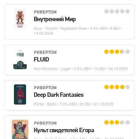
РИВЕРТОМ
Внутренний Мир
Sour - Tomato / Vegetable Gose
• 4.5% ABV • 8 IBU •
13.02.2026
РИВЕРТОМ
FLUID
Non-Alcoholic - Lager
• 0.5% ABV • 10 IBU •
04.12.2025
РИВЕРТОМ
Deep Dark Fantasies
Porter - Baltic
• 7.0% ABV • 23 IBU •
01.12.2025
РИВЕРТОМ
Культ свидетелей Егора