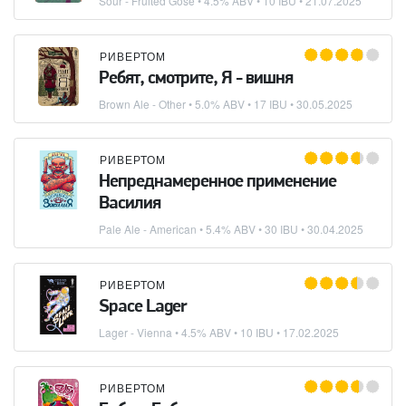
Sour - Fruited Gose
• 4.5% ABV • 10 IBU •
21.07.2025
РИВЕРТОМ
Ребят, смотрите, Я - вишня
Brown Ale - Other
• 5.0% ABV • 17 IBU •
30.05.2025
РИВЕРТОМ
Непреднамеренное применение
Василия
Pale Ale - American
• 5.4% ABV • 30 IBU •
30.04.2025
РИВЕРТОМ
Space Lager
Lager - Vienna
• 4.5% ABV • 10 IBU •
17.02.2025
РИВЕРТОМ