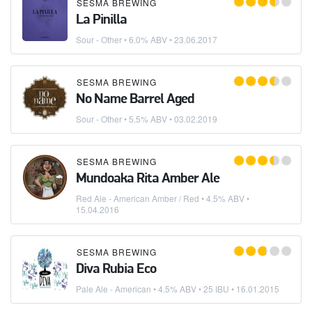
SESMA BREWING
La Pinilla
Sour - Other
• 6.0% ABV •
23.06.2017
SESMA BREWING
No Name Barrel Aged
Sour - Other
• 5.5% ABV •
03.02.2019
SESMA BREWING
Mundoaka Rita Amber Ale
Red Ale - American Amber / Red
• 4.5% ABV •
15.04.2016
SESMA BREWING
Diva Rubia Eco
Pale Ale - American
• 4.5% ABV • 25 IBU •
16.01.2015