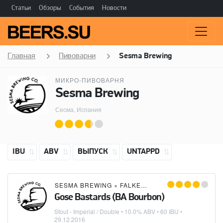
Статьи
Обзоры
События
Новости
Главная
Пивоварни
Sesma Brewing
МИКРО-ПИВОВАРНЯ
Sesma Brewing
Сесма, Испания
IBU
ABV
ВЫПУСК
UNTAPPD
SESMA BREWING
×
FALKEN BREWING CO
×
TITAN
Gose Bastards (BA Bourbon)
Stout - Imperial / Double
• 10.0% ABV • 60 IBU •
29.12.2016