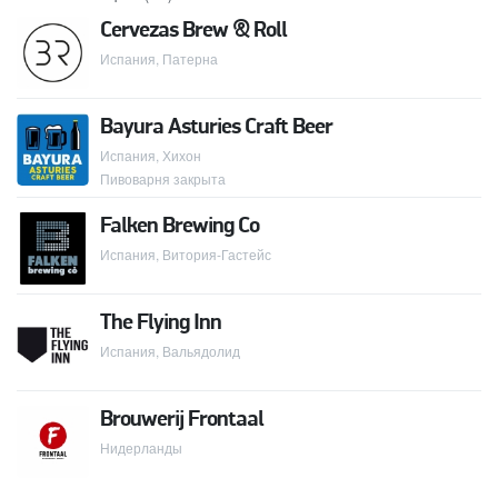
Cervezas Brew & Roll
Испания, Патерна
Bayura Asturies Craft Beer
Испания, Хихон
Пивоварня закрыта
Falken Brewing Co
Испания, Витория-Гастейс
The Flying Inn
Испания, Вальядолид
Brouwerij Frontaal
Нидерланды