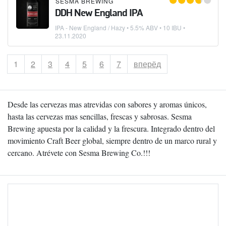
SESMA BREWING
DDH New England IPA
IPA - New England / Hazy
• 5.5% ABV • 10 IBU •
23.11.2020
Страница
1
Страница
2
Страница
3
Страница
4
Страница
5
Страница
6
Страница
7
вперёд
Desde las cervezas mas atrevidas con sabores y aromas únicos,
hasta las cervezas mas sencillas, frescas y sabrosas. Sesma
Brewing apuesta por la calidad y la frescura. Integrado dentro del
movimiento Craft Beer global, siempre dentro de un marco rural y
cercano. Atrévete con Sesma Brewing Co.!!!