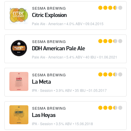
SESMA BREWING
Citric Explosion
Pale Ale - American
• 4.0% ABV •
09.04.2015
SESMA BREWING
DDH American Pale Ale
Pale Ale - American
• 5.4% ABV • 40 IBU •
01.06.2021
SESMA BREWING
La Meta
IPA - Session
• 3.9% ABV • 35 IBU •
01.05.2017
SESMA BREWING
Las Hoyas
IPA - Session
• 3.5% ABV •
15.06.2018