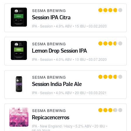
SESMA BREWING
Session IPA Citra
IPA - Session
• 4.9% ABV • 15 IBU •
03.02.2020
SESMA BREWING
Lemon Drop Session IPA
IPA - Session
• 4.0% ABV • 10 IBU •
03.07.2020
SESMA BREWING
Session India Pale Ale
IPA - Session
• 4.0% ABV • 20 IBU •
03.03.2021
SESMA BREWING
Repicacencerros
IPA - New England / Hazy
• 5.2% ABV • 20 IBU •
05.03.2019