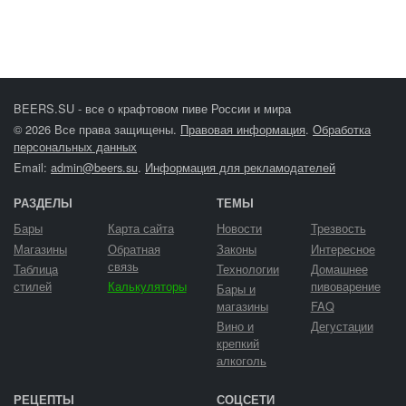
BEERS.SU - все о крафтовом пиве России и мира
© 2026 Все права защищены.
Правовая информация
.
Обработка
персональных данных
Email:
admin@beers.su
.
Информация для рекламодателей
РАЗДЕЛЫ
ТЕМЫ
Бары
Карта сайта
Новости
Трезвость
Магазины
Обратная
Законы
Интересное
связь
Таблица
Технологии
Домашнее
стилей
Калькуляторы
пивоварение
Бары и
магазины
FAQ
Вино и
Дегустации
крепкий
алкоголь
РЕЦЕПТЫ
СОЦСЕТИ