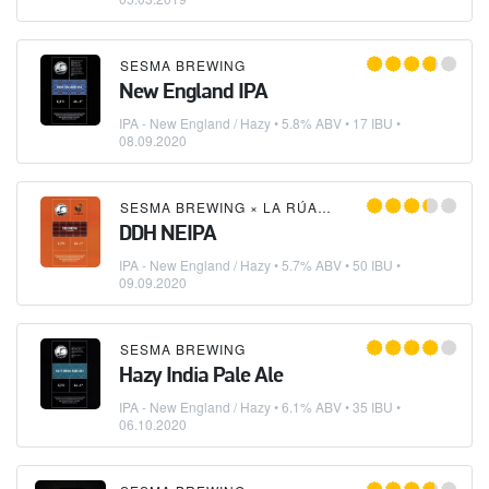
SESMA BREWING
New England IPA
IPA - New England / Hazy
• 5.8% ABV • 17 IBU •
08.09.2020
SESMA BREWING
×
LA RÚA BREWERY
DDH NEIPA
IPA - New England / Hazy
• 5.7% ABV • 50 IBU •
09.09.2020
SESMA BREWING
Hazy India Pale Ale
IPA - New England / Hazy
• 6.1% ABV • 35 IBU •
06.10.2020