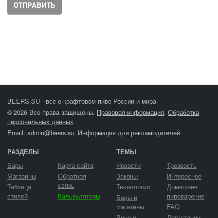
BEERS.SU - все о крафтовом пиве России и мира
© 2026 Все права защищены.
Правовая информация
.
Обработка
персональных данных
Email:
admin@beers.su
.
Информация для рекламодателей
РАЗДЕЛЫ
ТЕМЫ
Бары
Карта сайта
Новости
Трезвость
Магазины
Обратная
Законы
Интересное
связь
Таблица
Технологии
Домашнее
стилей
Калькуляторы
пивоварение
Бары и
магазины
FAQ
Вино и
Дегустации