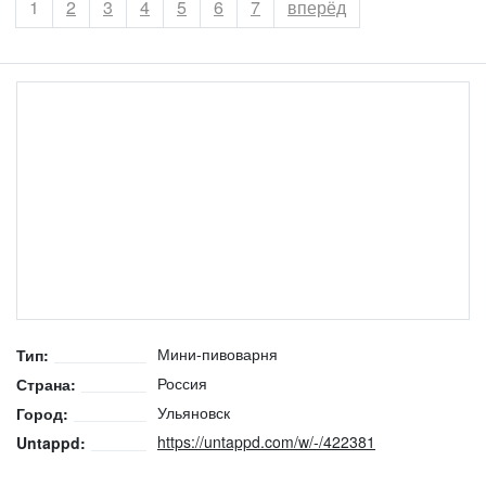
Страница
1
Страница
2
Страница
3
Страница
4
Страница
5
Страница
6
Страница
7
вперёд
Мини-пивоварня
Тип:
Россия
Страна:
Ульяновск
Город:
https://untappd.com/w/-/422381
Untappd: