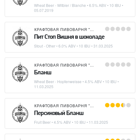
Wheat Beer - Witbier / Blanche
• 6.5% ABV • 10 IBU •
05.07.2019
КРАФТОВАЯ ПИВОВАРНЯ "ШИШКИН"
Пит Стоп Вишня в шоколаде
Stout - Other
• 6.0% ABV • 10 IBU •
31.03.2025
КРАФТОВАЯ ПИВОВАРНЯ "ШИШКИН"
Бланш
Wheat Beer - Hopfenweisse
• 4.5% ABV • 10 IBU •
11.03.2025
КРАФТОВАЯ ПИВОВАРНЯ "ШИШКИН"
Персиковый Бланш
Fruit Beer
• 4.5% ABV • 10 IBU •
11.03.2025