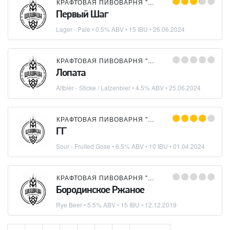
КРАФТОВАЯ ПИВОВАРНЯ "ШИШКИН"
Первый Шаг
Lager - Pale
• 0.5% ABV • 15 IBU •
26.06.2024
КРАФТОВАЯ ПИВОВАРНЯ "ШИШКИН"
Лопата
Altbier - Sticke / Latzenbier
• 4.5% ABV •
25.06.2024
КРАФТОВАЯ ПИВОВАРНЯ "ШИШКИН"
ГГ
Sour - Fruited Gose
• 6.5% ABV • 10 IBU •
01.04.2024
КРАФТОВАЯ ПИВОВАРНЯ "ШИШКИН"
Бородинское Ржаное
Rye Beer
• 5.5% ABV • 15 IBU •
12.12.2019