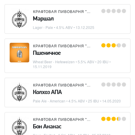
КРАФТОВАЯ ПИВОВАРНЯ "ШИШКИН"
Маршал
Lager - Pale
• 4.5% ABV •
13.12.2025
КРАФТОВАЯ ПИВОВАРНЯ "ШИШКИН"
Пшеничное
Wheat Beer - Hefeweizen
• 5.5% ABV • 20 IBU •
15.11.2019
КРАФТОВАЯ ПИВОВАРНЯ "ШИШКИН"
Колхоз АПА
Pale Ale - American
• 4.5% ABV • 25 IBU •
14.05.2020
КРАФТОВАЯ ПИВОВАРНЯ "ШИШКИН"
Бон Ананас