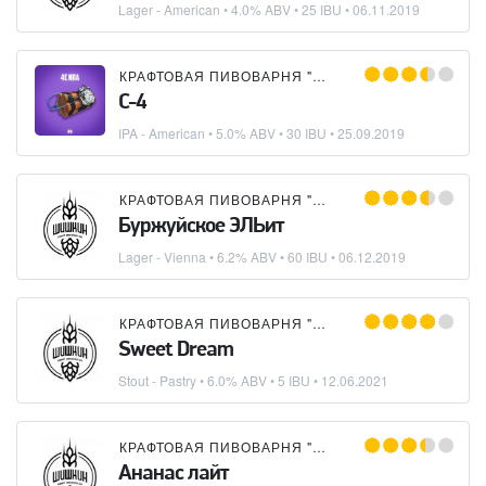
Lager - American
• 4.0% ABV • 25 IBU •
06.11.2019
КРАФТОВАЯ ПИВОВАРНЯ "ШИШКИН"
C-4
IPA - American
• 5.0% ABV • 30 IBU •
25.09.2019
КРАФТОВАЯ ПИВОВАРНЯ "ШИШКИН"
Буржуйское ЭЛЬит
Lager - Vienna
• 6.2% ABV • 60 IBU •
06.12.2019
КРАФТОВАЯ ПИВОВАРНЯ "ШИШКИН"
Sweet Dream
Stout - Pastry
• 6.0% ABV • 5 IBU •
12.06.2021
КРАФТОВАЯ ПИВОВАРНЯ "ШИШКИН"
Ананас лайт