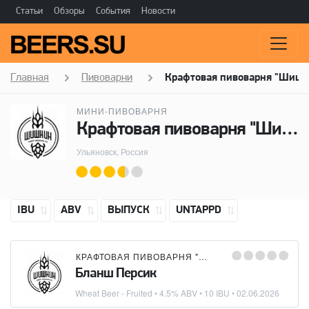
Статьи
Обзоры
События
Новости
Главная
Пивоварни
Крафтовая пивоварня "Шишк
МИНИ-ПИВОВАРНЯ
Крафтовая пивоварня "Шишкин"
Ульяновск, Россия
IBU
ABV
ВЫПУСК
UNTAPPD
КРАФТОВАЯ ПИВОВАРНЯ "ШИШКИН"
Бланш Персик
Wheat Beer - Fruited
• 4.5% ABV • 10 IBU •
02.06.2026