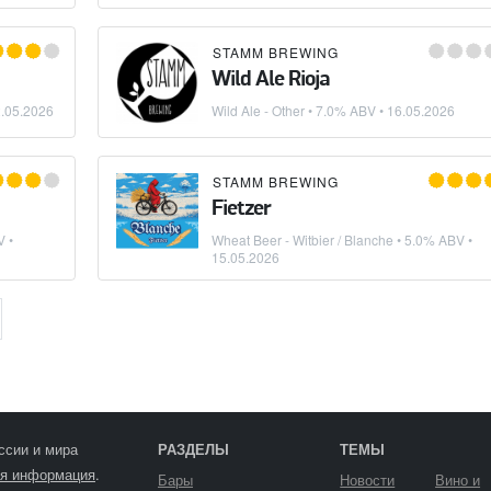
STAMM BREWING
Wild Ale Rioja
.05.2026
Wild Ale - Other
• 7.0% ABV •
16.05.2026
STAMM BREWING
Fietzer
 •
Wheat Beer - Witbier / Blanche
• 5.0% ABV •
15.05.2026
ссии и мира
РАЗДЕЛЫ
ТЕМЫ
я информация
.
Бары
Новости
Вино и