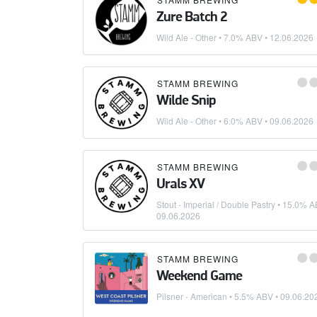
Zure Batch 2
Wild Ale - Other
• 7.0% ABV •
12.06.2026
STAMM BREWING
Wilde Snip
Wild Ale - Other
• 6.0% ABV •
09.06.2026
STAMM BREWING
Urals XV
Stout - Imperial / Double Pastry
• 15.0% A
09.06.2026
STAMM BREWING
Weekend Game
Pilsner - American
• 5.5% ABV •
09.06.20