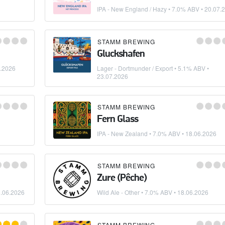
IPA - New England / Hazy
• 7.0% ABV •
20.07.
STAMM BREWING
Gluckshafen
.2026
Lager - Dortmunder / Export
• 5.1% ABV •
23.07.2026
STAMM BREWING
Fern Glass
IPA - New Zealand
• 7.0% ABV •
18.06.2026
STAMM BREWING
Zure (Pêche)
.06.2026
Wild Ale - Other
• 7.0% ABV •
18.06.2026
STAMM BREWING