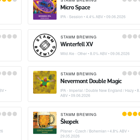
Micro Space
IPA - Session
• 4.4% ABV •
09.06.2026
STAMM BREWING
Winterfell XV
Wild Ale - Other
• 8.0% ABV •
09.06.2026
STAMM BREWING
Nevermont Double Magic
BV •
IPA - Imperial / Double New England / Hazy
• 8
ABV •
09.06.2026
STAMM BREWING
Škopek
26
Pilsner - Czech / Bohemian
• 4.8% ABV •
29.05.2026