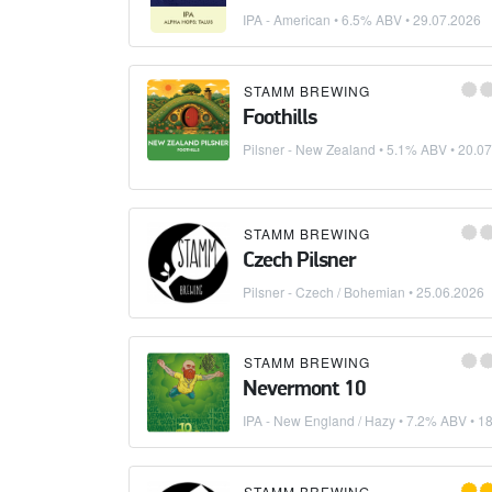
IPA - American
• 6.5% ABV •
29.07.2026
STAMM BREWING
Foothills
Pilsner - New Zealand
• 5.1% ABV •
20.07
STAMM BREWING
Czech Pilsner
Pilsner - Czech / Bohemian
•
25.06.2026
STAMM BREWING
Nevermont 10
IPA - New England / Hazy
• 7.2% ABV •
18
STAMM BREWING