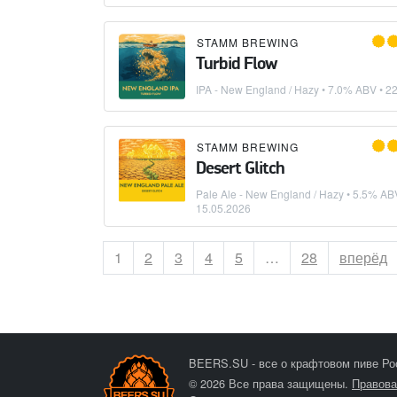
STAMM BREWING
Turbid Flow
IPA - New England / Hazy
• 7.0% ABV •
22
STAMM BREWING
Desert Glitch
Pale Ale - New England / Hazy
• 5.5% ABV
15.05.2026
Страница
1
Страница
2
Страница
3
Страница
4
Страница
5
…
Страница
28
вперёд
BEERS.SU - все о крафтовом пиве Ро
© 2026 Все права защищены.
Правова