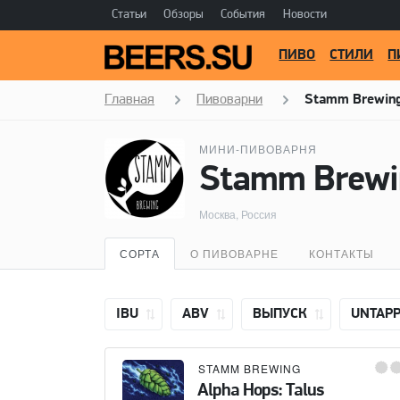
Статьи
Обзоры
События
Новости
ПИВО
СТИЛИ
П
Главная
Пивоварни
Stamm Brewin
МИНИ-ПИВОВАРНЯ
Stamm Brewi
Москва, Россия
СОРТА
О ПИВОВАРНЕ
КОНТАКТЫ
IBU
ABV
ВЫПУСК
UNTAP
STAMM BREWING
Alpha Hops: Talus