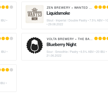
ZEN BREWERY
×
WANTED BEER
Liquidsmoke
 IBU •
Stout - Imperial / Double Pastry
• 7.5% ABV • 1
•
29.08.2022
VOLTA BREWERY
×
THE BAD BEAVER!
Blueberry Night
 IBU •
Sour - Smoothie / Pastry
• 6.5% ABV • 20 IBU •
21.06.2022
IBU •