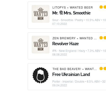
LITOPYS
×
WANTED BEER
Mr. & Mrs. Smoothie
Sour - Smoothie / Pastry
• 10.5% ABV • 10
07.10.2022
ZEN BREWERY
×
WANTED BEER
Revolver Haze
IPA - New England / Hazy
• 7.3% ABV • 10
08.08.2022
THE BAD BEAVER!
×
WANTED BEER
Free Ukrainian Land
Porter - Imperial / Double
• 8.5% ABV • 32 
09.04.2022