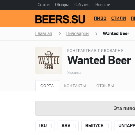
Статьи
Обзоры
События
Новости
ПИВО
СТИЛИ
П
Главная
Пивоварни
Wanted Beer
КОНТРАКТНАЯ ПИВОВАРНЯ
Wanted Beer
Украина
СОРТА
КОНТАКТЫ
ОТЗЫВЫ
Эта пиво
IBU
ABV
ВЫПУСК
UNTAP