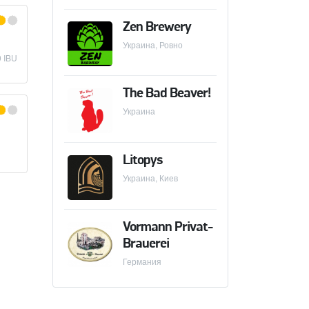
Zen Brewery
Украина, Ровно
0 IBU
The Bad Beaver!
×
WANTED BEER
×
VORMANN PRIVAT-BRAUEREI
Украина
Litopys
Украина, Киев
Vormann Privat-
Brauerei
Германия