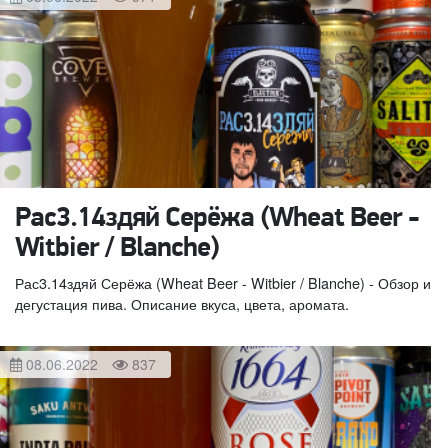
Рас3.14здяй Серёжа (Wheat Beer -
Witbier / Blanche)
Рас3.14здяй Серёжа (Wheat Beer - Witbier / Blanche) - Обзор и
дегустация пива. Описание вкуса, цвета, аромата.
08.06.2022
837