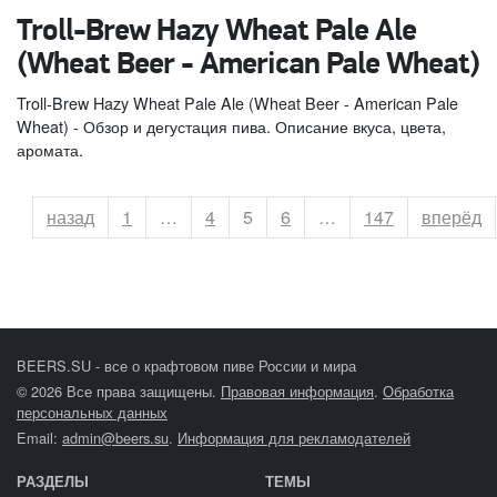
Troll-Brew Hazy Wheat Pale Ale
(Wheat Beer - American Pale Wheat)
Troll-Brew Hazy Wheat Pale Ale (Wheat Beer - American Pale
Wheat) - Обзор и дегустация пива. Описание вкуса, цвета,
аромата.
назад
Страница
1
…
Страница
4
Страница
5
Страница
6
…
Страница
147
вперёд
BEERS.SU - все о крафтовом пиве России и мира
© 2026 Все права защищены.
Правовая информация
.
Обработка
персональных данных
Email:
admin@beers.su
.
Информация для рекламодателей
РАЗДЕЛЫ
ТЕМЫ